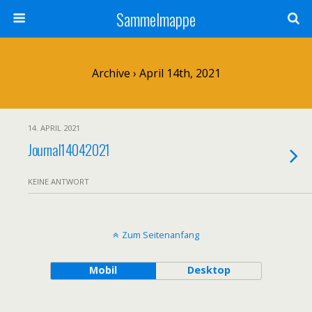
Sammelmappe
Archive › April 14th, 2021
14. APRIL 2021
Journal14042021
KEINE ANTWORT
Zum Seitenanfang
Mobil
Desktop