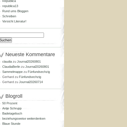
Republica
republica13
Rund ums Bloggen
Schreiben
Vorsicht Literatur!
Suchen
nach:
Neueste Kommentare
claudia
zu
Journal20260801
ClaudiaBerlin
zu
Journal20260801
Sammelmappe
zu
Fünfundsechzig
Gerhard
zu
Fünfundsechzig
Gerhard
zu
Journal20260714
Blogroll
50 Prozent
Antje Schrupp
Badetagebuch
beziehungsweise weiterdenken
Blaue Stunde