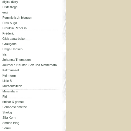
digital diary
Distelfliege
engl
Feministisch bloggen
Frau Auge
Fräulein ReadOn
Frédéric
Gleisbauarbeiten
Graugans
Helga Hansen
Iris
Johanna Thompson
Journal für Kunst, Sex und Mathematik
Kaltmamsell
Keimform
Little B
Mützenfalterin
Mmandarin
Piri
rittiner & gomez
Schneeschmelze
Shelog
Silja Korn
Smillas Blog
Somlu