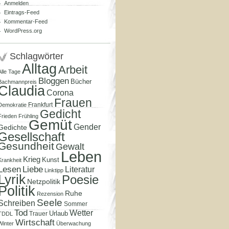
Anmelden
Eintrags-Feed
Kommentar-Feed
WordPress.org
Schlagwörter
Alltag
Arbeit
Alle Tage
Bloggen
Bücher
Bachmannpreis
Claudia
Corona
Frauen
Frankfurt
Demokratie
Gedicht
Frieden
Frühling
Gemüt
Gender
Gedichte
Gesellschaft
Gesundheit
Gewalt
Leben
Krieg
Kunst
Krankheit
Lesen
Liebe
Literatur
Linktipp
Lyrik
Poesie
Netzpolitik
Politik
Ruhe
Rezension
Seele
Schreiben
Sommer
Tod
Wetter
Urlaub
Trauer
TDDL
Wirtschaft
Winter
Überwachung