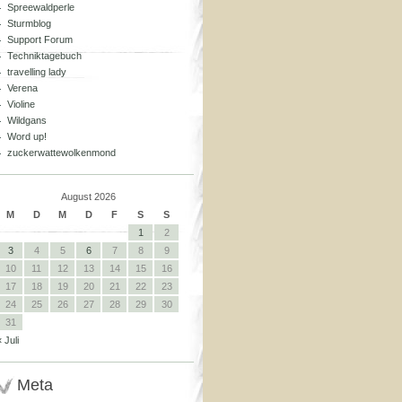
Spreewaldperle
Sturmblog
Support Forum
Techniktagebuch
travelling lady
Verena
Violine
Wildgans
Word up!
zuckerwattewolkenmond
August 2026
M
D
M
D
F
S
S
1
2
3
4
5
6
7
8
9
10
11
12
13
14
15
16
17
18
19
20
21
22
23
24
25
26
27
28
29
30
31
« Juli
Meta