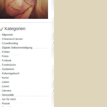
Kategorien
Allgemein
Chinesisch lernen
Crowdfunding
Digitale Selbstverteidigung
Fühlen
Fotos
Freifunk
Fundstücke
Gedanken
Kulturtagebuch
Kunst
Leben
Lesen
Literatur
Netzpolitik
nur für mich
Poesie