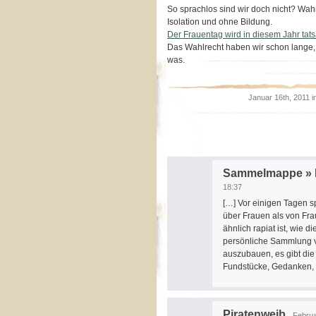
So sprachlos sind wir doch nicht? Wahr
Isolation und ohne Bildung.
Der Frauentag wird in diesem Jahr tats
Das Wahlrecht haben wir schon lange, 
was.
Januar 16th, 2011 i
Sammelmappe » Bl
18:37
[…] Vor einigen Tagen s
über Frauen als von Frau
ähnlich rapiat ist, wie 
persönliche Sammlung vo
auszubauen, es gibt die 
Fundstücke, Gedanken, Le
Piratenweib
Februa