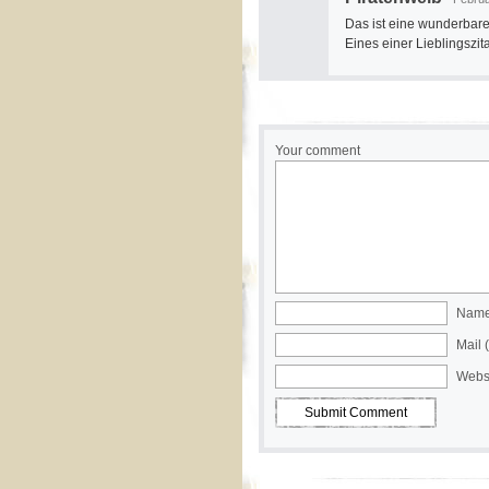
Das ist eine wunderbare
Eines einer Lieblingszit
Your comment
Name 
Mail 
Webs