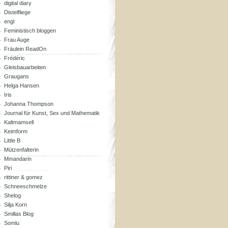
digital diary
Distelfliege
engl
Feministisch bloggen
Frau Auge
Fräulein ReadOn
Frédéric
Gleisbauarbeiten
Graugans
Helga Hansen
Iris
Johanna Thompson
Journal für Kunst, Sex und Mathematik
Kaltmamsell
Keimform
Little B
Mützenfalterin
Mmandarin
Piri
rittiner & gomez
Schneeschmelze
Shelog
Silja Korn
Smillas Blog
Somlu