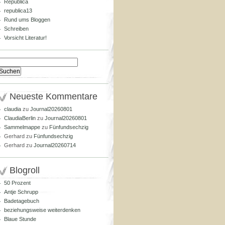
Republica
republica13
Rund ums Bloggen
Schreiben
Vorsicht Literatur!
Suchen
nach:
Neueste Kommentare
claudia
zu
Journal20260801
ClaudiaBerlin
zu
Journal20260801
Sammelmappe
zu
Fünfundsechzig
Gerhard
zu
Fünfundsechzig
Gerhard
zu
Journal20260714
Blogroll
50 Prozent
Antje Schrupp
Badetagebuch
beziehungsweise weiterdenken
Blaue Stunde