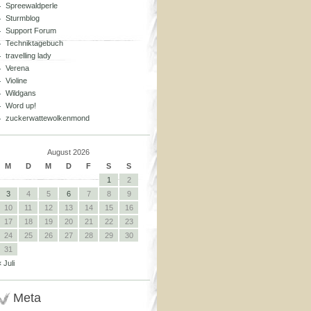
Spreewaldperle
Sturmblog
Support Forum
Techniktagebuch
travelling lady
Verena
Violine
Wildgans
Word up!
zuckerwattewolkenmond
August 2026
M
D
M
D
F
S
S
1
2
3
4
5
6
7
8
9
10
11
12
13
14
15
16
17
18
19
20
21
22
23
24
25
26
27
28
29
30
31
« Juli
Meta