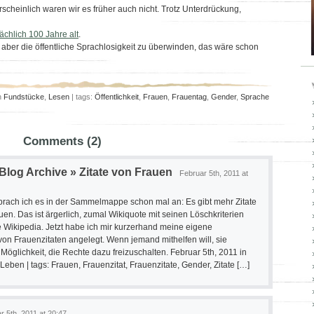
scheinlich waren wir es früher auch nicht. Trotz Unterdrückung,
ächlich 100 Jahre alt
.
aber die öffentliche Sprachlosigkeit zu überwinden, das wäre schon
n
Fundstücke
,
Lesen
| tags:
Öffentlichkeit
,
Frauen
,
Frauentag
,
Gender
,
Sprache
Comments (2)
og Archive » Zitate von Frauen
Februar 5th, 2011 at
prach ich es in der Sammelmappe schon mal an: Es gibt mehr Zitate
en. Das ist ärgerlich, zumal Wikiquote mit seinen Löschkriterien
die Wikipedia. Jetzt habe ich mir kurzerhand meine eigene
n Frauenzitaten angelegt. Wenn jemand mithelfen will, sie
Möglichkeit, die Rechte dazu freizuschalten. Februar 5th, 2011 in
ben | tags: Frauen, Frauenzitat, Frauenzitate, Gender, Zitate […]
r 5th, 2011 at 20:47