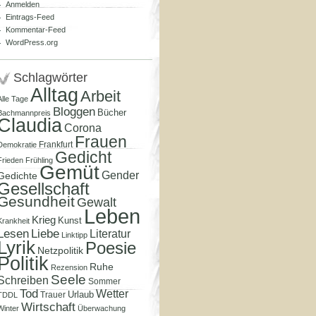
Anmelden
Eintrags-Feed
Kommentar-Feed
WordPress.org
Schlagwörter
Alltag
Arbeit
Alle Tage
Bloggen
Bücher
Bachmannpreis
Claudia
Corona
Frauen
Frankfurt
Demokratie
Gedicht
Frieden
Frühling
Gemüt
Gender
Gedichte
Gesellschaft
Gesundheit
Gewalt
Leben
Krieg
Kunst
Krankheit
Lesen
Liebe
Literatur
Linktipp
Lyrik
Poesie
Netzpolitik
Politik
Ruhe
Rezension
Seele
Schreiben
Sommer
Tod
Wetter
Urlaub
Trauer
TDDL
Wirtschaft
Winter
Überwachung