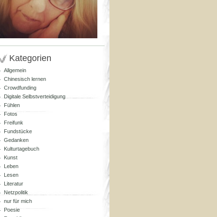
Kategorien
Allgemein
Chinesisch lernen
Crowdfunding
Digitale Selbstverteidigung
Fühlen
Fotos
Freifunk
Fundstücke
Gedanken
Kulturtagebuch
Kunst
Leben
Lesen
Literatur
Netzpolitik
nur für mich
Poesie