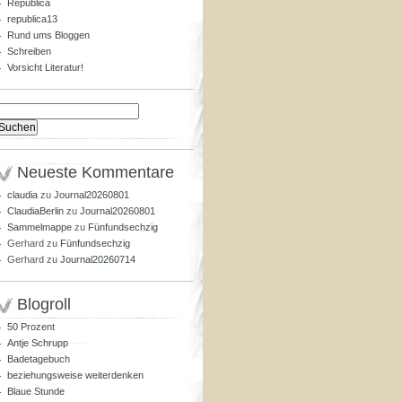
Republica
republica13
Rund ums Bloggen
Schreiben
Vorsicht Literatur!
Suchen
nach:
Neueste Kommentare
claudia
zu
Journal20260801
ClaudiaBerlin
zu
Journal20260801
Sammelmappe
zu
Fünfundsechzig
Gerhard
zu
Fünfundsechzig
Gerhard
zu
Journal20260714
Blogroll
50 Prozent
Antje Schrupp
Badetagebuch
beziehungsweise weiterdenken
Blaue Stunde