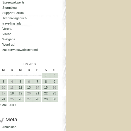
Spreewaldperle
Sturmblog
Support Forum
Techniktagebuch
travelling lady
Verena
Violine
Wildgans
Word up!
zuckerwattewolkenmond
Juni 2013
M
D
M
D
F
S
S
1
2
3
4
5
6
7
8
9
10
11
12
13
14
15
16
17
18
19
20
21
22
23
24
25
26
27
28
29
30
« Mai
Juli »
Meta
Anmelden