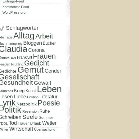
Eintrags-Feed
Kommentar-Feed
WordPress.org
Schlagwörter
Alltag
Arbeit
Alle Tage
Bloggen
Bücher
Bachmannpreis
Claudia
Corona
Frauen
Frankfurt
Demokratie
Gedicht
Frieden
Frühling
Gemüt
Gender
Gedichte
Gesellschaft
Gesundheit
Gewalt
Leben
Krieg
Kunst
Krankheit
Lesen
Liebe
Literatur
Linktipp
Lyrik
Poesie
Netzpolitik
Politik
Ruhe
Rezension
Seele
Schreiben
Sommer
Tod
Wetter
Urlaub
Trauer
TDDL
Wirtschaft
Winter
Überwachung