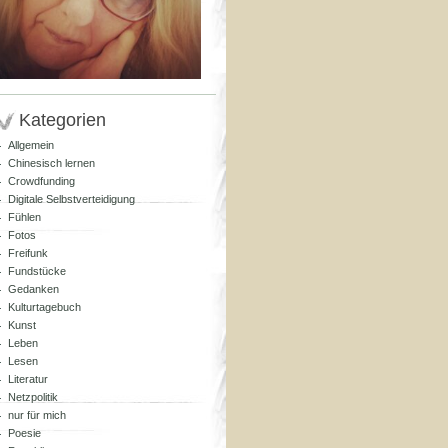
Kategorien
Allgemein
Chinesisch lernen
Crowdfunding
Digitale Selbstverteidigung
Fühlen
Fotos
Freifunk
Fundstücke
Gedanken
Kulturtagebuch
Kunst
Leben
Lesen
Literatur
Netzpolitik
nur für mich
Poesie