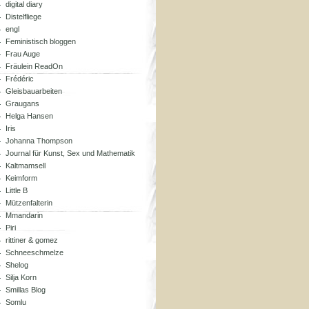
digital diary
Distelfliege
engl
Feministisch bloggen
Frau Auge
Fräulein ReadOn
Frédéric
Gleisbauarbeiten
Graugans
Helga Hansen
Iris
Johanna Thompson
Journal für Kunst, Sex und Mathematik
Kaltmamsell
Keimform
Little B
Mützenfalterin
Mmandarin
Piri
rittiner & gomez
Schneeschmelze
Shelog
Silja Korn
Smillas Blog
Somlu