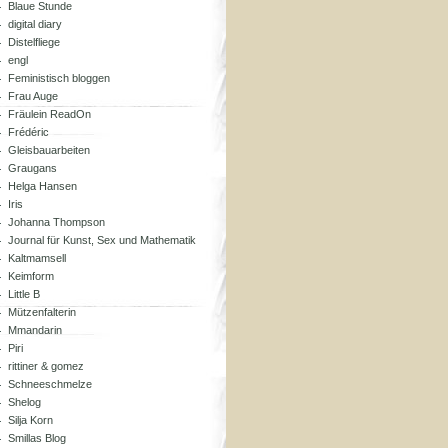
Blaue Stunde
digital diary
Distelfliege
engl
Feministisch bloggen
Frau Auge
Fräulein ReadOn
Frédéric
Gleisbauarbeiten
Graugans
Helga Hansen
Iris
Johanna Thompson
Journal für Kunst, Sex und Mathematik
Kaltmamsell
Keimform
Little B
Mützenfalterin
Mmandarin
Piri
rittiner & gomez
Schneeschmelze
Shelog
Silja Korn
Smillas Blog