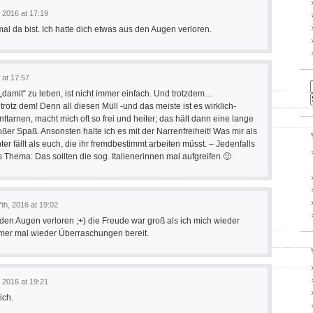
 2016 at 17:19
al da bist. Ich hatte dich etwas aus den Augen verloren.
 at 17:57
 „damit“ zu leben, ist nicht immer einfach. Und trotzdem…
 trotz dem! Denn all diesen Müll -und das meiste ist es wirklich-
nttarnen, macht mich oft so frei und heiter; das hält dann eine lange
oßer Spaß. Ansonsten halte ich es mit der Narrenfreiheit! Was mir als
hter fällt als euch, die ihr fremdbestimmt arbeiten müsst. – Jedenfalls
s Thema: Das sollten die sog. Italienerinnen mal aufgreifen 🙂
th, 2016 at 19:02
 den Augen verloren ;+) die Freude war groß als ich mich wieder
mmer mal wieder Überraschungen bereit.
 2016 at 19:21
ich.