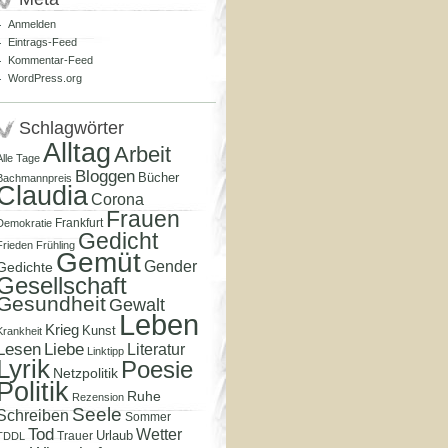
Anmelden
Eintrags-Feed
Kommentar-Feed
WordPress.org
Schlagwörter
Alltag
Arbeit
Alle Tage
Bloggen
Bücher
Bachmannpreis
Claudia
Corona
Frauen
Frankfurt
Demokratie
Gedicht
Frieden
Frühling
Gemüt
Gender
Gedichte
Gesellschaft
Gesundheit
Gewalt
Leben
Krieg
Kunst
Krankheit
Lesen
Liebe
Literatur
Linktipp
Lyrik
Poesie
Netzpolitik
Politik
Ruhe
Rezension
Seele
Schreiben
Sommer
Tod
Wetter
Urlaub
Trauer
TDDL