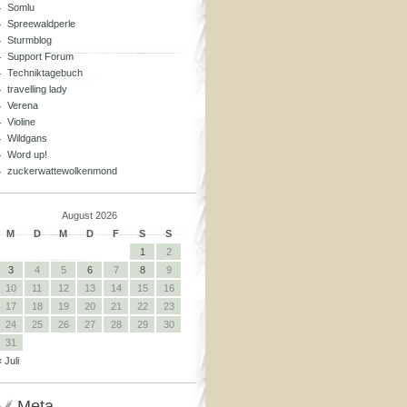
Somlu
Spreewaldperle
Sturmblog
Support Forum
Techniktagebuch
travelling lady
Verena
Violine
Wildgans
Word up!
zuckerwattewolkenmond
August 2026
M
D
M
D
F
S
S
1
2
3
4
5
6
7
8
9
10
11
12
13
14
15
16
17
18
19
20
21
22
23
24
25
26
27
28
29
30
31
« Juli
Meta