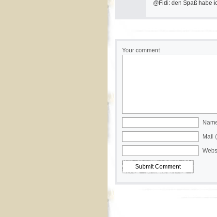
@Fidi: den Spaß habe ic
Your comment
Name 
Mail 
Webs