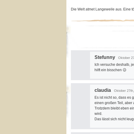
Die Welt atmet Langeweile aus. Eine t
Stefunny
Oktober 27
Ich versuche deshalb, j
hilft ein bisschen 😉
claudia
Oktober 27th,
Es ist nicht so, dass es
einen großen Teil, aber
Trotzdem bleibt eben ein
wird.
Das lässt sich nicht leu