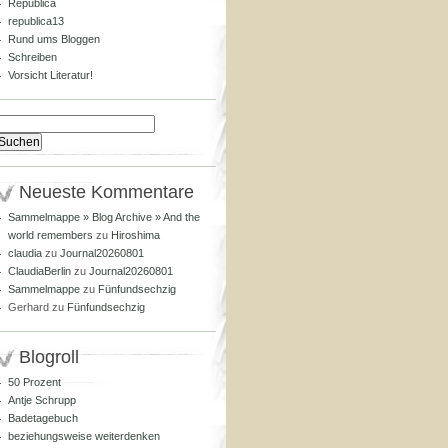
Republica
republica13
Rund ums Bloggen
Schreiben
Vorsicht Literatur!
Suchen
nach:
Neueste Kommentare
Sammelmappe » Blog Archive » And the
world remembers
zu
Hiroshima
claudia
zu
Journal20260801
ClaudiaBerlin
zu
Journal20260801
Sammelmappe
zu
Fünfundsechzig
Gerhard
zu
Fünfundsechzig
Blogroll
50 Prozent
Antje Schrupp
Badetagebuch
beziehungsweise weiterdenken