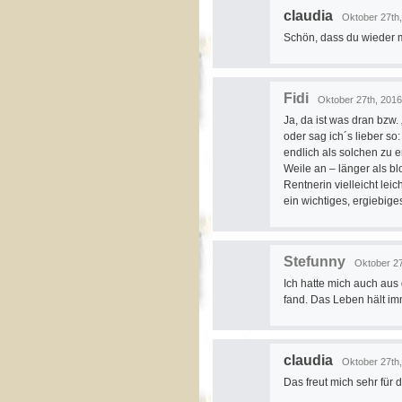
claudia
Oktober 27th,
Schön, dass du wieder m
Fidi
Oktober 27th, 2016
Ja, da ist was dran bzw.
oder sag ich´s lieber so:
endlich als solchen zu e
Weile an – länger als bl
Rentnerin vielleicht leic
ein wichtiges, ergiebige
Stefunny
Oktober 27
Ich hatte mich auch aus
fand. Das Leben hält i
claudia
Oktober 27th,
Das freut mich sehr für d