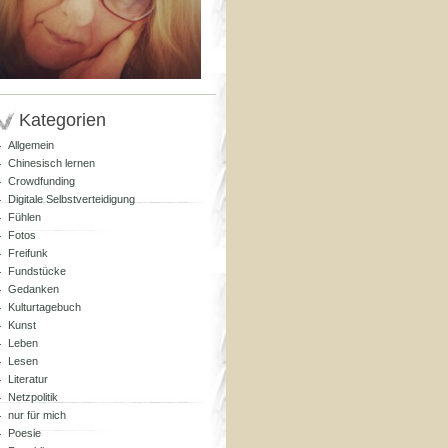
Kategorien
Allgemein
Chinesisch lernen
Crowdfunding
Digitale Selbstverteidigung
Fühlen
Fotos
Freifunk
Fundstücke
Gedanken
Kulturtagebuch
Kunst
Leben
Lesen
Literatur
Netzpolitik
nur für mich
Poesie