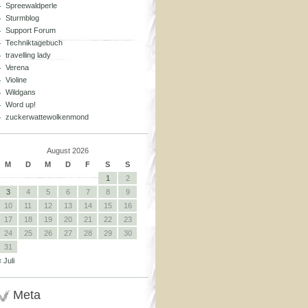
Spreewaldperle
Sturmblog
Support Forum
Techniktagebuch
travelling lady
Verena
Violine
Wildgans
Word up!
zuckerwattewolkenmond
August 2026
M
D
M
D
F
S
S
1
2
3
4
5
6
7
8
9
10
11
12
13
14
15
16
17
18
19
20
21
22
23
24
25
26
27
28
29
30
31
« Juli
Meta