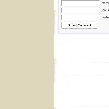
Name 
Mail 
Webs