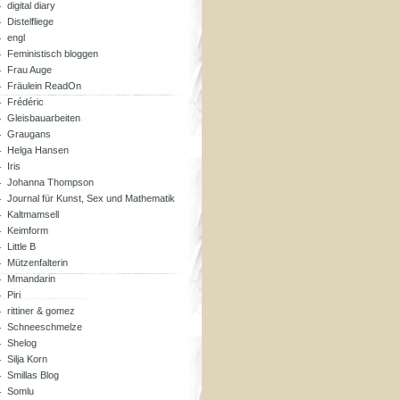
digital diary
Distelfliege
engl
Feministisch bloggen
Frau Auge
Fräulein ReadOn
Frédéric
Gleisbauarbeiten
Graugans
Helga Hansen
Iris
Johanna Thompson
Journal für Kunst, Sex und Mathematik
Kaltmamsell
Keimform
Little B
Mützenfalterin
Mmandarin
Piri
rittiner & gomez
Schneeschmelze
Shelog
Silja Korn
Smillas Blog
Somlu