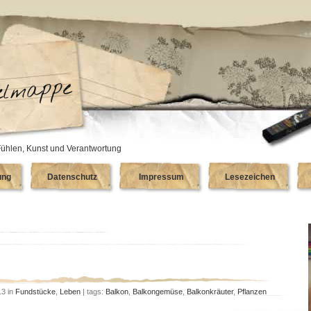
ühlen, Kunst und Verantwortung
ung
Datenschutz
Impressum
Lesezeichen
13 in
Fundstücke
,
Leben
| tags:
Balkon
,
Balkongemüse
,
Balkonkräuter
,
Pflanzen