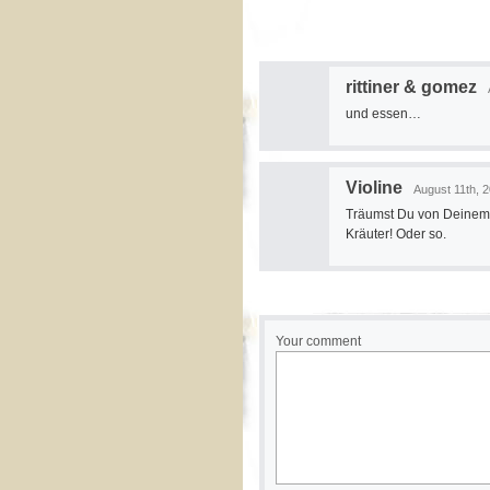
rittiner & gomez
und essen…
Violine
August 11th, 2
Träumst Du von Deinem
Kräuter! Oder so.
Your comment