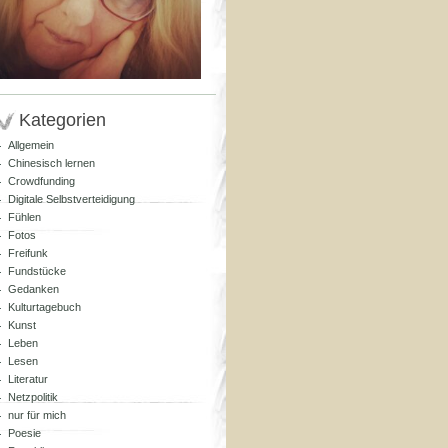
Kategorien
Allgemein
Chinesisch lernen
Crowdfunding
Digitale Selbstverteidigung
Fühlen
Fotos
Freifunk
Fundstücke
Gedanken
Kulturtagebuch
Kunst
Leben
Lesen
Literatur
Netzpolitik
nur für mich
Poesie