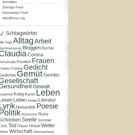
Anmelden
Eintrags-Feed
Kommentar-Feed
WordPress.org
Schlagwörter
Alltag
Arbeit
Alle Tage
Bloggen
Bücher
Bachmannpreis
Claudia
Corona
Frauen
Frankfurt
Demokratie
Gedicht
Frieden
Frühling
Gemüt
Gender
Gedichte
Gesellschaft
Gesundheit
Gewalt
Leben
Krieg
Kunst
Krankheit
Lesen
Liebe
Literatur
Linktipp
Lyrik
Poesie
Netzpolitik
Politik
Ruhe
Rezension
Seele
Schreiben
Sommer
Tod
Wetter
Urlaub
Trauer
TDDL
Wirtschaft
Winter
Überwachung