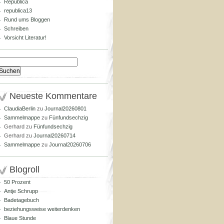
Republica
republica13
Rund ums Bloggen
Schreiben
Vorsicht Literatur!
Suchen
nach:
Neueste Kommentare
ClaudiaBerlin
zu
Journal20260801
Sammelmappe
zu
Fünfundsechzig
Gerhard
zu
Fünfundsechzig
Gerhard
zu
Journal20260714
Sammelmappe
zu
Journal20260706
Blogroll
50 Prozent
Antje Schrupp
Badetagebuch
beziehungsweise weiterdenken
Blaue Stunde