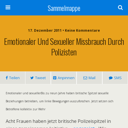
Sammelmappe
17. Dezember 2011 • Keine Kommentare
Emotionaler Und Sexueller Missbrauch Durch
Polizisten
Teilen
Tweet
Anpinnen
Mail
SMS
Emotionaler und sexueller
Bis zu neun Jahre haben britische Spitzel sexuelle
Beziehungen betrieben, um linke Bewegungen auszuforschen. Jetzt setzen sich
Betroffene kollektiv zur Wehr
Acht Frauen haben jetzt britische Polizeispitzel in