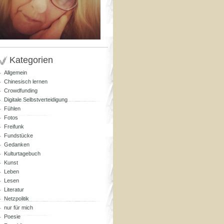
Kategorien
Allgemein
Chinesisch lernen
Crowdfunding
Digitale Selbstverteidigung
Fühlen
Fotos
Freifunk
Fundstücke
Gedanken
Kulturtagebuch
Kunst
Leben
Lesen
Literatur
Netzpolitik
nur für mich
Poesie