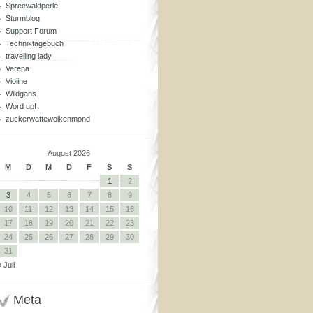
Spreewaldperle
Sturmblog
Support Forum
Techniktagebuch
travelling lady
Verena
Violine
Wildgans
Word up!
zuckerwattewolkenmond
August 2026
M
D
M
D
F
S
S
1
2
3
4
5
6
7
8
9
10
11
12
13
14
15
16
17
18
19
20
21
22
23
24
25
26
27
28
29
30
31
« Juli
Meta