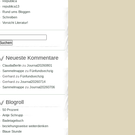
Republica
republica13
Rund ums Bloggen
Schreiben
Vorsicht Literatur!
Suchen
nach:
Neueste Kommentare
ClaudiaBerlin
zu
Journal20260801
Sammelmappe
zu
Fünfundsechzig
Gerhard
zu
Fünfundsechzig
Gerhard
zu
Journal20260714
Sammelmappe
zu
Journal20260706
Blogroll
50 Prozent
Antje Schrupp
Badetagebuch
beziehungsweise weiterdenken
Blaue Stunde