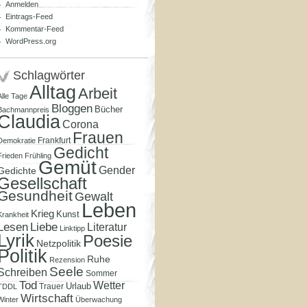
Anmelden
Eintrags-Feed
Kommentar-Feed
WordPress.org
Schlagwörter
Alltag
Arbeit
Alle Tage
Bloggen
Bücher
Bachmannpreis
Claudia
Corona
Frauen
Frankfurt
Demokratie
Gedicht
Frieden
Frühling
Gemüt
Gender
Gedichte
Gesellschaft
Gesundheit
Gewalt
Leben
Krieg
Kunst
Krankheit
Lesen
Liebe
Literatur
Linktipp
Lyrik
Poesie
Netzpolitik
Politik
Ruhe
Rezension
Seele
Schreiben
Sommer
Tod
Wetter
Urlaub
Trauer
TDDL
Wirtschaft
Winter
Überwachung