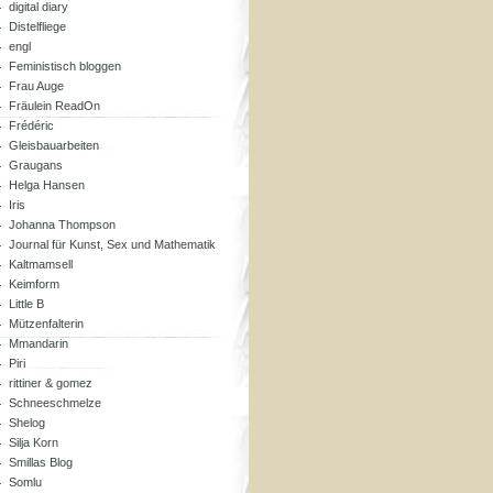
digital diary
Distelfliege
engl
Feministisch bloggen
Frau Auge
Fräulein ReadOn
Frédéric
Gleisbauarbeiten
Graugans
Helga Hansen
Iris
Johanna Thompson
Journal für Kunst, Sex und Mathematik
Kaltmamsell
Keimform
Little B
Mützenfalterin
Mmandarin
Piri
rittiner & gomez
Schneeschmelze
Shelog
Silja Korn
Smillas Blog
Somlu