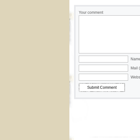
Your comment
Name 
Mail 
Webs