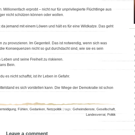
. Millionenfach erprobt – nicht nur für unprivilegierte Flüchtlinge aus
ger nicht schützen können oder wollen.
t da jemand mit einem Löwen und hält es für eine Wildkatze. Das geht
en zu provozieren. Im Gegenteil. Das ist notwendig, wenn sich was
s die Konsequenzen nicht so gut durchdacht sind, wie sie es sein
n Leben und seine Freiheit zu riskieren.
 ans Bein.
 es nicht schaffst, ist ihr Leben in Gefahr.
 Mittelstand es sich vorstellen kann. Die Wiege der Demokratie ist schon
verteidigung
,
Fühlen
,
Gedanken
,
Netzpolitik
| tags:
Geheimdienste
,
Gesellschaft
,
Landesverrat
,
Politik
Leave a comment