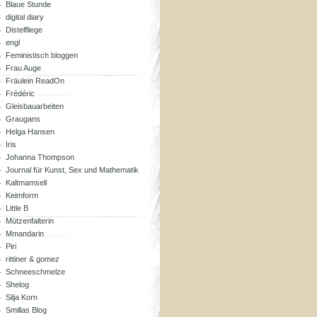
Blaue Stunde
digital diary
Distelfliege
engl
Feministisch bloggen
Frau Auge
Fräulein ReadOn
Frédéric
Gleisbauarbeiten
Graugans
Helga Hansen
Iris
Johanna Thompson
Journal für Kunst, Sex und Mathematik
Kaltmamsell
Keimform
Little B
Mützenfalterin
Mmandarin
Piri
rittiner & gomez
Schneeschmelze
Shelog
Silja Korn
Smillas Blog