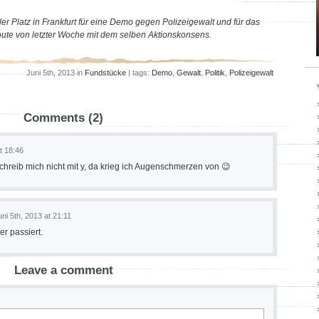
Platz in Frankfurt für eine Demo gegen Polizeigewalt und für das
oute von letzter Woche mit dem selben Aktionskonsens.
Juni 5th, 2013 in
Fundstücke
| tags:
Demo
,
Gewalt
,
Politik
,
Polizeigewalt
Comments (2)
t 18:46
 schreib mich nicht mit y, da krieg ich Augenschmerzen von 😉
uni 5th, 2013 at 21:11
er passiert.
Leave a comment