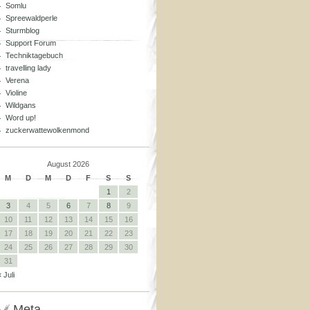
Somlu
Spreewaldperle
Sturmblog
Support Forum
Techniktagebuch
travelling lady
Verena
Violine
Wildgans
Word up!
zuckerwattewolkenmond
August 2026
M
D
M
D
F
S
S
1
2
3
4
5
6
7
8
9
10
11
12
13
14
15
16
17
18
19
20
21
22
23
24
25
26
27
28
29
30
31
« Juli
Meta