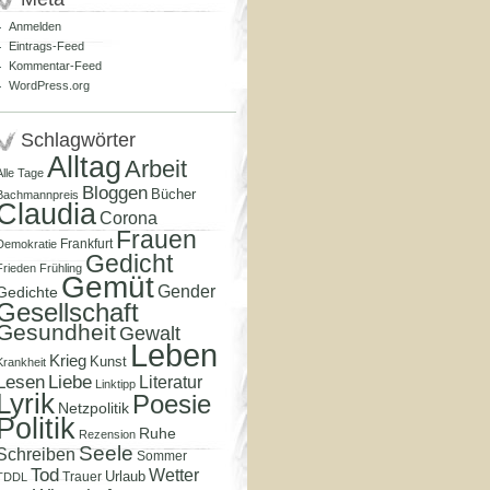
Anmelden
Eintrags-Feed
Kommentar-Feed
WordPress.org
Schlagwörter
Alltag
Arbeit
Alle Tage
Bloggen
Bücher
Bachmannpreis
Claudia
Corona
Frauen
Frankfurt
Demokratie
Gedicht
Frieden
Frühling
Gemüt
Gender
Gedichte
Gesellschaft
Gesundheit
Gewalt
Leben
Krieg
Kunst
Krankheit
Lesen
Liebe
Literatur
Linktipp
Lyrik
Poesie
Netzpolitik
Politik
Ruhe
Rezension
Seele
Schreiben
Sommer
Tod
Wetter
Urlaub
Trauer
TDDL