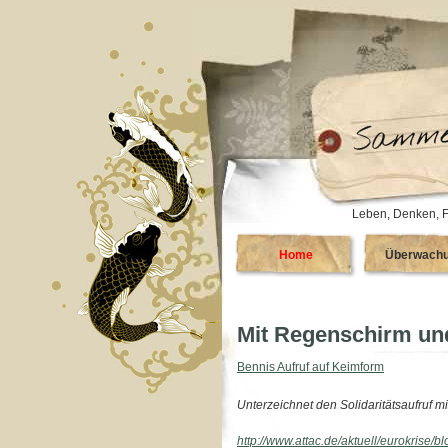
Leben, Denken, F
Home
Überwach
Mit Regenschirm un
Bennis Aufruf auf Keimform
Unterzeichnet den Solidaritätsaufruf 
http://www.attac.de/aktuell/eurokrise/b