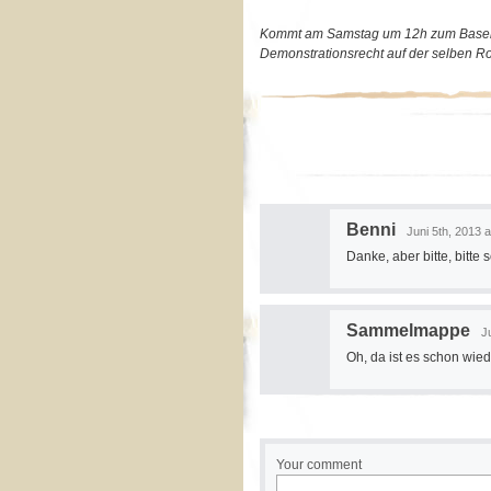
Kommt am Samstag um 12h zum Baseler 
Demonstrationsrecht auf der selben R
Benni
Juni 5th, 2013 a
Danke, aber bitte, bitte
Sammelmappe
J
Oh, da ist es schon wied
Your comment