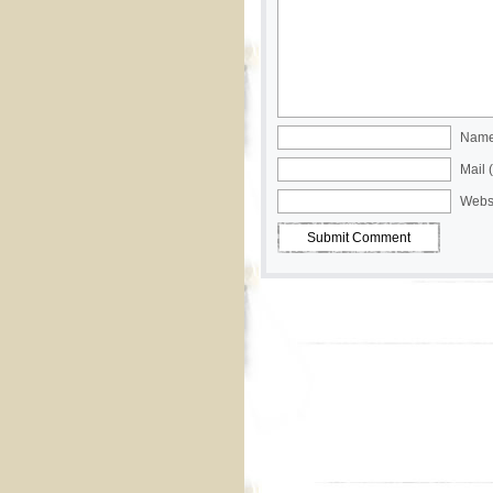
Name 
Mail 
Webs