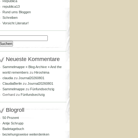
Republica
republica13
Rund ums Bloggen
Schreiben
Vorsicht Literatur!
Suchen
nach:
Neueste Kommentare
Sammelmappe » Blog Archive » And the
world remembers
zu
Hiroshima
claudia
zu
Journal20260801
ClaudiaBerlin
zu
Journal20260801
Sammelmappe
zu
Fünfundsechzig
Gerhard
zu
Fünfundsechzig
Blogroll
50 Prozent
Antje Schrupp
Badetagebuch
beziehungsweise weiterdenken