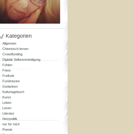
Kategorien
Allgemein
Chinesisch lernen
Crowdfunding
Digitale Selbstverteidigung
Fühlen
Fotos
Freifunk
Fundstücke
Gedanken
Kulturtagebuch
Kunst
Leben
Lesen
Literatur
Netzpolitik
nur für mich
Poesie