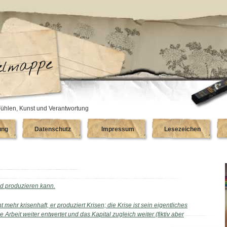
ühlen, Kunst und Verantwortung
ung
Datenschutz
Impressum
Lesezeichen
end produzieren kann.
 mehr krisenhaft, er produziert Krisen; die Krise ist sein eigentliches
e Arbeit weiter entwertet und das Kapital zugleich weiter (fiktiv aber