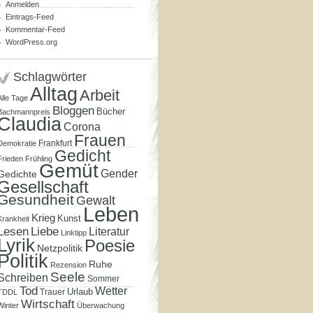
Anmelden
Eintrags-Feed
Kommentar-Feed
WordPress.org
Schlagwörter
Alltag
Arbeit
Alle Tage
Bloggen
Bücher
Bachmannpreis
Claudia
Corona
Frauen
Frankfurt
Demokratie
Gedicht
Frieden
Frühling
Gemüt
Gender
Gedichte
Gesellschaft
Gesundheit
Gewalt
Leben
Krieg
Kunst
Krankheit
Lesen
Liebe
Literatur
Linktipp
Lyrik
Poesie
Netzpolitik
Politik
Ruhe
Rezension
Seele
Schreiben
Sommer
Tod
Wetter
Urlaub
Trauer
TDDL
Wirtschaft
Winter
Überwachung