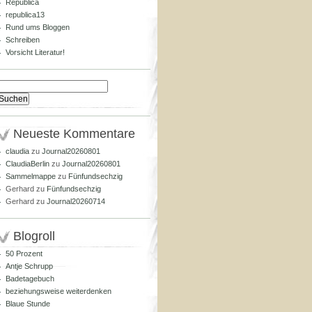
Republica
republica13
Rund ums Bloggen
Schreiben
Vorsicht Literatur!
Suchen
nach:
Neueste Kommentare
claudia
zu
Journal20260801
ClaudiaBerlin
zu
Journal20260801
Sammelmappe
zu
Fünfundsechzig
Gerhard
zu
Fünfundsechzig
Gerhard
zu
Journal20260714
Blogroll
50 Prozent
Antje Schrupp
Badetagebuch
beziehungsweise weiterdenken
Blaue Stunde