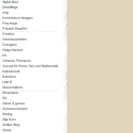
digital diary
Distelfliege
engl
Feministisch bloggen
Frau Auge
Fräulein ReadOn
Frédéric
Gleisbauarbeiten
Graugans
Helga Hansen
Iris
Johanna Thompson
Journal für Kunst, Sex und Mathematik
Kaltmamsell
Keimform
Little B
Mützenfalterin
Mmandarin
Piri
rittiner & gomez
Schneeschmelze
Shelog
Silja Korn
Smillas Blog
Somlu