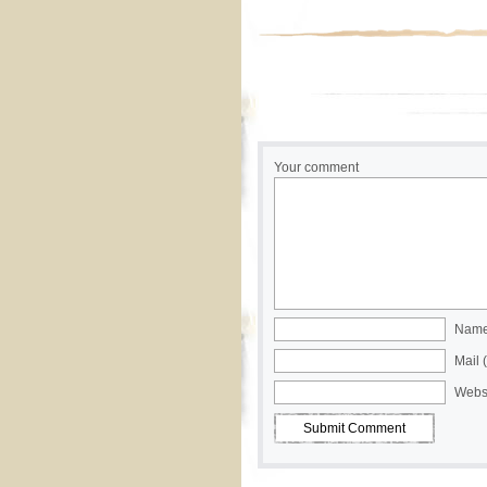
Your comment
Name 
Mail 
Webs