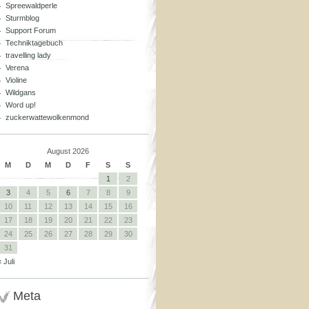
Spreewaldperle
Sturmblog
Support Forum
Techniktagebuch
travelling lady
Verena
Violine
Wildgans
Word up!
zuckerwattewolkenmond
August 2026
M
D
M
D
F
S
S
1
2
3
4
5
6
7
8
9
10
11
12
13
14
15
16
17
18
19
20
21
22
23
24
25
26
27
28
29
30
31
« Juli
Meta