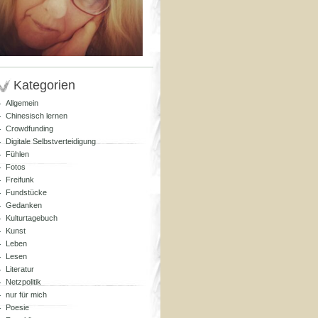
Kategorien
Allgemein
Chinesisch lernen
Crowdfunding
Digitale Selbstverteidigung
Fühlen
Fotos
Freifunk
Fundstücke
Gedanken
Kulturtagebuch
Kunst
Leben
Lesen
Literatur
Netzpolitik
nur für mich
Poesie