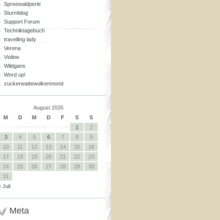
Spreewaldperle
Sturmblog
Support Forum
Techniktagebuch
travelling lady
Verena
Violine
Wildgans
Word up!
zuckerwattewolkenmond
August 2026
M
D
M
D
F
S
S
1
2
3
4
5
6
7
8
9
10
11
12
13
14
15
16
17
18
19
20
21
22
23
24
25
26
27
28
29
30
31
« Juli
Meta