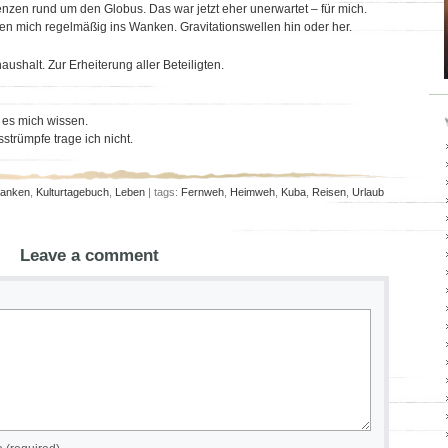
nzen rund um den Globus. Das war jetzt eher unerwartet – für mich.
en mich regelmäßig ins Wanken. Gravitationswellen hin oder her.
shalt. Zur Erheiterung aller Beteiligten.
t es mich wissen.
strümpfe trage ich nicht.
anken
,
Kulturtagebuch
,
Leben
| tags:
Fernweh
,
Heimweh
,
Kuba
,
Reisen
,
Urlaub
Leave a comment