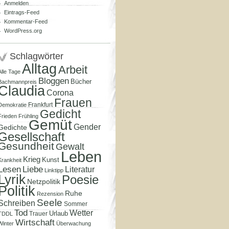
Anmelden
Eintrags-Feed
Kommentar-Feed
WordPress.org
Schlagwörter
Alltag
Arbeit
Alle Tage
Bloggen
Bücher
Bachmannpreis
Claudia
Corona
Frauen
Frankfurt
Demokratie
Gedicht
Frieden
Frühling
Gemüt
Gender
Gedichte
Gesellschaft
Gesundheit
Gewalt
Leben
Krieg
Kunst
Krankheit
Lesen
Liebe
Literatur
Linktipp
Lyrik
Poesie
Netzpolitik
Politik
Ruhe
Rezension
Seele
Schreiben
Sommer
Tod
Wetter
Urlaub
Trauer
TDDL
Wirtschaft
Winter
Überwachung