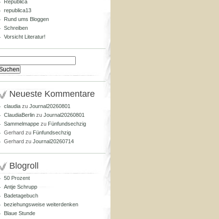
Republica
republica13
Rund ums Bloggen
Schreiben
Vorsicht Literatur!
Suchen
nach:
Neueste Kommentare
claudia
zu
Journal20260801
ClaudiaBerlin
zu
Journal20260801
Sammelmappe
zu
Fünfundsechzig
Gerhard
zu
Fünfundsechzig
Gerhard
zu
Journal20260714
Blogroll
50 Prozent
Antje Schrupp
Badetagebuch
beziehungsweise weiterdenken
Blaue Stunde