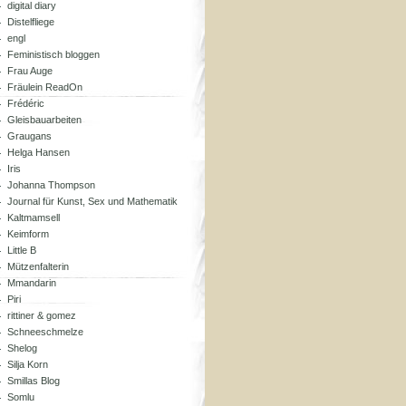
digital diary
Distelfliege
engl
Feministisch bloggen
Frau Auge
Fräulein ReadOn
Frédéric
Gleisbauarbeiten
Graugans
Helga Hansen
Iris
Johanna Thompson
Journal für Kunst, Sex und Mathematik
Kaltmamsell
Keimform
Little B
Mützenfalterin
Mmandarin
Piri
rittiner & gomez
Schneeschmelze
Shelog
Silja Korn
Smillas Blog
Somlu