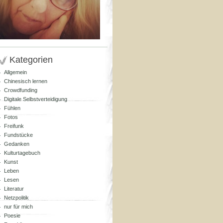
Kategorien
Allgemein
Chinesisch lernen
Crowdfunding
Digitale Selbstverteidigung
Fühlen
Fotos
Freifunk
Fundstücke
Gedanken
Kulturtagebuch
Kunst
Leben
Lesen
Literatur
Netzpolitik
nur für mich
Poesie