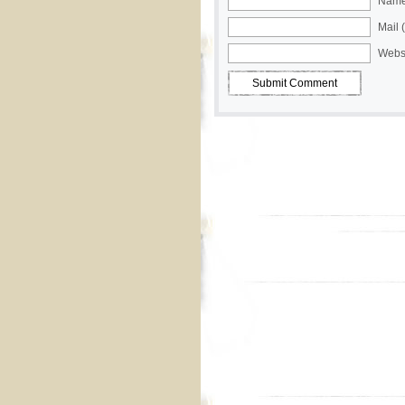
Name 
Mail 
Webs