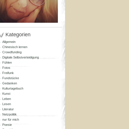
Kategorien
Allgemein
Chinesisch lernen
Crowdfunding
Digitale Selbstverteidigung
Fühlen
Fotos
Freifunk
Fundstücke
Gedanken
Kulturtagebuch
Kunst
Leben
Lesen
Literatur
Netzpolitik
nur für mich
Poesie