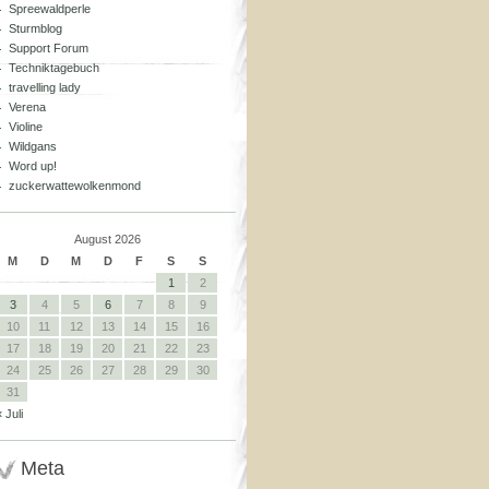
Spreewaldperle
Sturmblog
Support Forum
Techniktagebuch
travelling lady
Verena
Violine
Wildgans
Word up!
zuckerwattewolkenmond
August 2026
M
D
M
D
F
S
S
1
2
3
4
5
6
7
8
9
10
11
12
13
14
15
16
17
18
19
20
21
22
23
24
25
26
27
28
29
30
31
« Juli
Meta