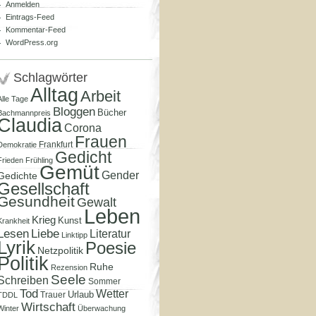
Anmelden
Eintrags-Feed
Kommentar-Feed
WordPress.org
Schlagwörter
Alltag
Arbeit
Alle Tage
Bloggen
Bücher
Bachmannpreis
Claudia
Corona
Frauen
Frankfurt
Demokratie
Gedicht
Frieden
Frühling
Gemüt
Gender
Gedichte
Gesellschaft
Gesundheit
Gewalt
Leben
Krieg
Kunst
Krankheit
Lesen
Liebe
Literatur
Linktipp
Lyrik
Poesie
Netzpolitik
Politik
Ruhe
Rezension
Seele
Schreiben
Sommer
Tod
Wetter
Urlaub
Trauer
TDDL
Wirtschaft
Winter
Überwachung