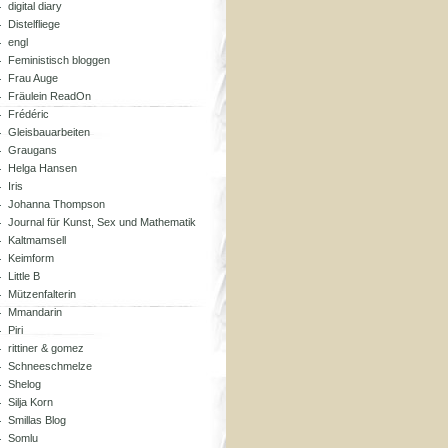
digital diary
Distelfliege
engl
Feministisch bloggen
Frau Auge
Fräulein ReadOn
Frédéric
Gleisbauarbeiten
Graugans
Helga Hansen
Iris
Johanna Thompson
Journal für Kunst, Sex und Mathematik
Kaltmamsell
Keimform
Little B
Mützenfalterin
Mmandarin
Piri
rittiner & gomez
Schneeschmelze
Shelog
Silja Korn
Smillas Blog
Somlu