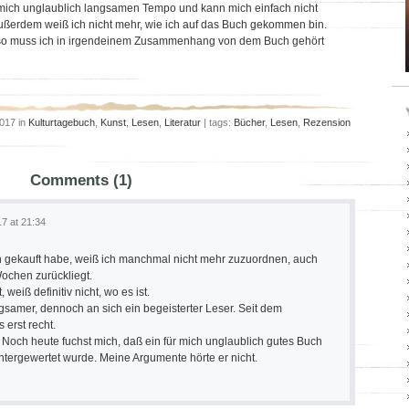
r mich unglaublich langsamen Tempo und kann mich einfach nicht
Außerdem weiß ich nicht mehr, wie ich auf das Buch gekommen bin.
, also muss ich in irgendeinem Zusammenhang von dem Buch gehört
2017 in
Kulturtagebuch
,
Kunst
,
Lesen
,
Literatur
| tags:
Bücher
,
Lesen
,
Rezension
Comments (1)
17 at 21:34
h gekauft habe, weiß ich manchmal nicht mehr zuzuordnen, auch
ochen zurückliegt.
 weiß definitiv nicht, wo es ist.
ngsamer, dennoch an sich ein begeisterter Leser. Seit dem
erst recht.
Noch heute fuchst mich, daß ein für mich unglaublich gutes Buch
tergewertet wurde. Meine Argumente hörte er nicht.