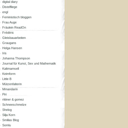
digital diary
Distelfliege
engl
Feministisch bloggen
Frau Auge
Fräulein ReadOn
Frédéric
Gleisbauarbeiten
Graugans
Helga Hansen
Iris
Johanna Thompson
Journal für Kunst, Sex und Mathematik
Kaltmamsell
Keimform
Little B
Mützenfalterin
Mmandarin
Piri
rittiner & gomez
Schneeschmelze
Shelog
Silja Korn
Smillas Blog
Somlu