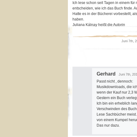
Ich lese schon seit Tagen in einem fü
entscheiden, wie ich das Buch finde. 
Hatte es in der Bücherei vorbestellt
haben.
Juliana Kálnay heißt die Autorin
Juni 7th, 
Gerhard
Juni 7th, 20
Passt nicht , dennoch:
Musikdownloads, die ic
wenn der Kauf nur 2,3 W
Gestern ein Buch verlegt,
Ich bin ein erheblich la
Verschwinden des Buchs 
Lese Sachbücher meist. 
von einem Kumpel herun
Das nur dazu.