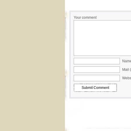
Your comment
Name 
Mail 
Webs