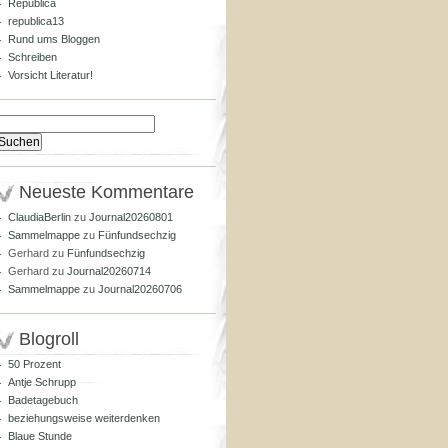
Republica
republica13
Rund ums Bloggen
Schreiben
Vorsicht Literatur!
Suchen
nach:
Neueste Kommentare
ClaudiaBerlin
zu
Journal20260801
Sammelmappe
zu
Fünfundsechzig
Gerhard
zu
Fünfundsechzig
Gerhard
zu
Journal20260714
Sammelmappe
zu
Journal20260706
Blogroll
50 Prozent
Antje Schrupp
Badetagebuch
beziehungsweise weiterdenken
Blaue Stunde