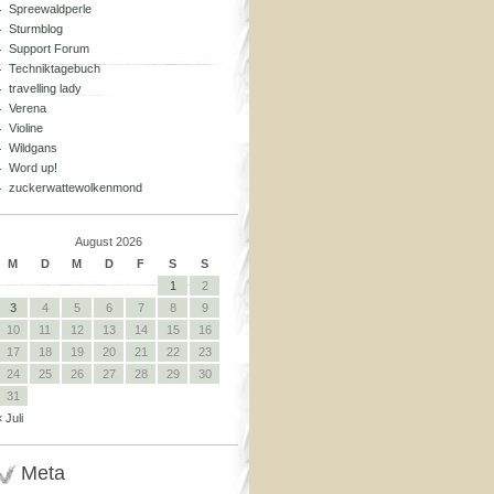
Spreewaldperle
Sturmblog
Support Forum
Techniktagebuch
travelling lady
Verena
Violine
Wildgans
Word up!
zuckerwattewolkenmond
August 2026
M
D
M
D
F
S
S
1
2
3
4
5
6
7
8
9
10
11
12
13
14
15
16
17
18
19
20
21
22
23
24
25
26
27
28
29
30
31
« Juli
Meta