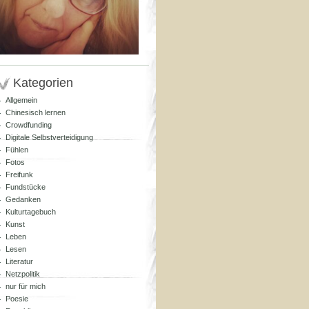
Kategorien
Allgemein
Chinesisch lernen
Crowdfunding
Digitale Selbstverteidigung
Fühlen
Fotos
Freifunk
Fundstücke
Gedanken
Kulturtagebuch
Kunst
Leben
Lesen
Literatur
Netzpolitik
nur für mich
Poesie