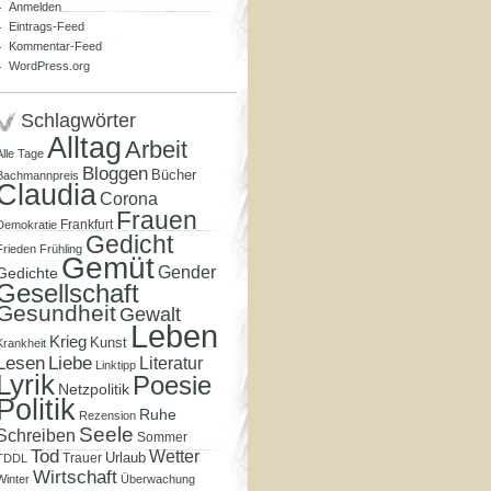
Anmelden
Eintrags-Feed
Kommentar-Feed
WordPress.org
Schlagwörter
Alltag
Arbeit
Alle Tage
Bloggen
Bücher
Bachmannpreis
Claudia
Corona
Frauen
Frankfurt
Demokratie
Gedicht
Frieden
Frühling
Gemüt
Gender
Gedichte
Gesellschaft
Gesundheit
Gewalt
Leben
Krieg
Kunst
Krankheit
Lesen
Liebe
Literatur
Linktipp
Lyrik
Poesie
Netzpolitik
Politik
Ruhe
Rezension
Seele
Schreiben
Sommer
Tod
Wetter
Urlaub
Trauer
TDDL
Wirtschaft
Winter
Überwachung