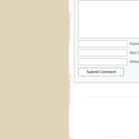
Name 
Mail 
Webs