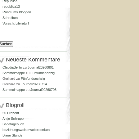
Republica
republica13
Rund ums Bloggen
Schreiben
Vorsicht Literatur!
Suchen
nach:
Neueste Kommentare
ClaudiaBerlin
zu
Journal20260801
Sammelmappe
zu
Fünfundsechzig
Gerhard
zu
Fünfundsechzig
Gerhard
zu
Journal20260714
Sammelmappe
zu
Journal20260706
Blogroll
50 Prozent
Antje Schrupp
Badetagebuch
beziehungsweise weiterdenken
Blaue Stunde