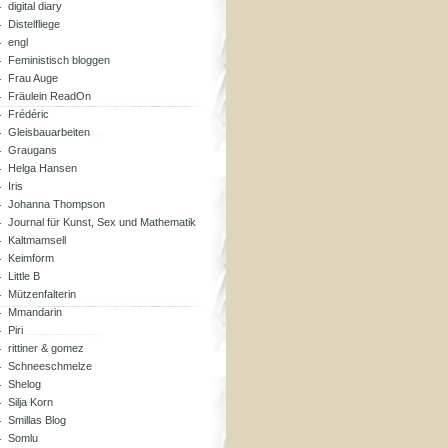
digital diary
Distelfliege
engl
Feministisch bloggen
Frau Auge
Fräulein ReadOn
Frédéric
Gleisbauarbeiten
Graugans
Helga Hansen
Iris
Johanna Thompson
Journal für Kunst, Sex und Mathematik
Kaltmamsell
Keimform
Little B
Mützenfalterin
Mmandarin
Piri
rittiner & gomez
Schneeschmelze
Shelog
Silja Korn
Smillas Blog
Somlu