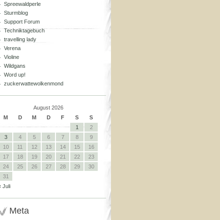
Spreewaldperle
Sturmblog
Support Forum
Techniktagebuch
travelling lady
Verena
Violine
Wildgans
Word up!
zuckerwattewolkenmond
August 2026
M
D
M
D
F
S
S
1
2
3
4
5
6
7
8
9
10
11
12
13
14
15
16
17
18
19
20
21
22
23
24
25
26
27
28
29
30
31
« Juli
Meta