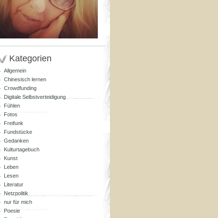
Kategorien
Allgemein
Chinesisch lernen
Crowdfunding
Digitale Selbstverteidigung
Fühlen
Fotos
Freifunk
Fundstücke
Gedanken
Kulturtagebuch
Kunst
Leben
Lesen
Literatur
Netzpolitik
nur für mich
Poesie