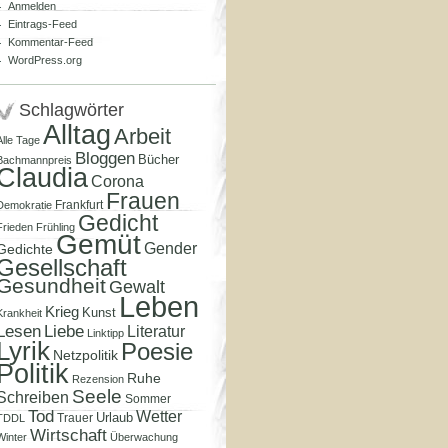
Anmelden
Eintrags-Feed
Kommentar-Feed
WordPress.org
Schlagwörter
Alltag
Arbeit
Alle Tage
Bloggen
Bücher
Bachmannpreis
Claudia
Corona
Frauen
Frankfurt
Demokratie
Gedicht
Frieden
Frühling
Gemüt
Gender
Gedichte
Gesellschaft
Gesundheit
Gewalt
Leben
Krieg
Kunst
Krankheit
Lesen
Liebe
Literatur
Linktipp
Lyrik
Poesie
Netzpolitik
Politik
Ruhe
Rezension
Seele
Schreiben
Sommer
Tod
Wetter
Urlaub
Trauer
TDDL
Wirtschaft
Winter
Überwachung