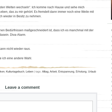
en den Welten wechseln“. Ich komme nach Hause und sehe mich
 Leben, das zu mir gehört. Es fremdelt dann immer noch eine Weile mit
ch wieder in Besitz zu nehmen.
en Bedürfnissen maßgeschneidert ist, dass ich es manchmal mit der
asein. Diva-Alarm.
kann nicht wieder raus.
te ich eine andere Wahl.
ken
,
Kulturtagebuch
,
Leben
| tags:
Alltag
,
Arbeit
,
Entspannung
,
Erholung
,
Urlaub
Leave a comment