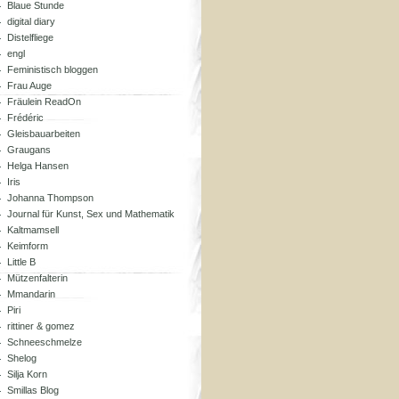
Blaue Stunde
digital diary
Distelfliege
engl
Feministisch bloggen
Frau Auge
Fräulein ReadOn
Frédéric
Gleisbauarbeiten
Graugans
Helga Hansen
Iris
Johanna Thompson
Journal für Kunst, Sex und Mathematik
Kaltmamsell
Keimform
Little B
Mützenfalterin
Mmandarin
Piri
rittiner & gomez
Schneeschmelze
Shelog
Silja Korn
Smillas Blog