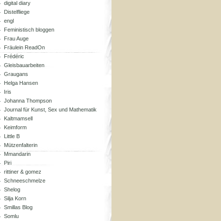
digital diary
Distelfliege
engl
Feministisch bloggen
Frau Auge
Fräulein ReadOn
Frédéric
Gleisbauarbeiten
Graugans
Helga Hansen
Iris
Johanna Thompson
Journal für Kunst, Sex und Mathematik
Kaltmamsell
Keimform
Little B
Mützenfalterin
Mmandarin
Piri
rittiner & gomez
Schneeschmelze
Shelog
Silja Korn
Smillas Blog
Somlu