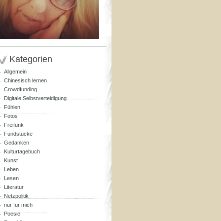
Kategorien
Allgemein
Chinesisch lernen
Crowdfunding
Digitale Selbstverteidigung
Fühlen
Fotos
Freifunk
Fundstücke
Gedanken
Kulturtagebuch
Kunst
Leben
Lesen
Literatur
Netzpolitik
nur für mich
Poesie