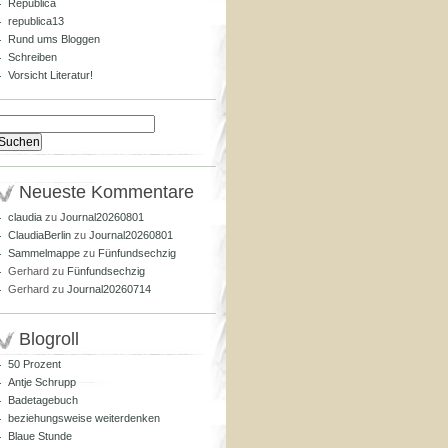
Republica
republica13
Rund ums Bloggen
Schreiben
Vorsicht Literatur!
Suchen
nach:
Neueste Kommentare
claudia
zu
Journal20260801
ClaudiaBerlin
zu
Journal20260801
Sammelmappe
zu
Fünfundsechzig
Gerhard
zu
Fünfundsechzig
Gerhard
zu
Journal20260714
Blogroll
50 Prozent
Antje Schrupp
Badetagebuch
beziehungsweise weiterdenken
Blaue Stunde