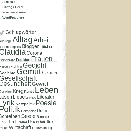
Anmelden
Eintrags-Feed
Kommentar-Feed
WordPress.org
Schlagwörter
Alltag
Arbeit
Alle Tage
Bloggen
Bücher
Bachmannpreis
Claudia
Corona
Frauen
Frankfurt
Demokratie
Gedicht
Frieden
Frühling
Gemüt
Gender
Gedichte
Gesellschaft
Gesundheit
Gewalt
Leben
Krieg
Kunst
Krankheit
Lesen
Liebe
Literatur
Linktipp
Lyrik
Poesie
Netzpolitik
Politik
Ruhe
Rezension
Seele
Schreiben
Sommer
Tod
Wetter
Urlaub
Trauer
TDDL
Wirtschaft
Winter
Überwachung