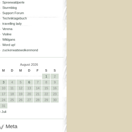
Spreewaldperle
Sturmblog
Support Forum
Techniktagebuch
travelling lady
Verena
Violine
Wildgans
Word up!
zuckerwattewolkenmond
August 2026
M
D
M
D
F
S
S
1
2
3
4
5
6
7
8
9
10
11
12
13
14
15
16
17
18
19
20
21
22
23
24
25
26
27
28
29
30
31
« Juli
Meta