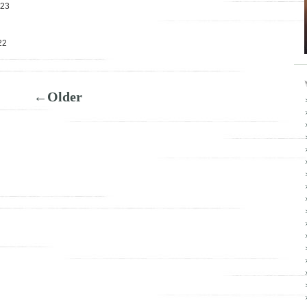
023
22
←Older