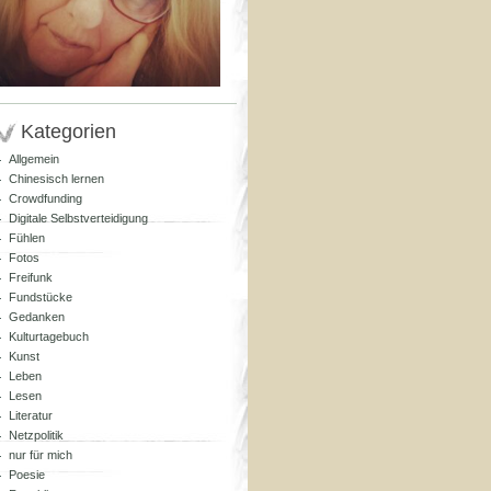
Kategorien
Allgemein
Chinesisch lernen
Crowdfunding
Digitale Selbstverteidigung
Fühlen
Fotos
Freifunk
Fundstücke
Gedanken
Kulturtagebuch
Kunst
Leben
Lesen
Literatur
Netzpolitik
nur für mich
Poesie