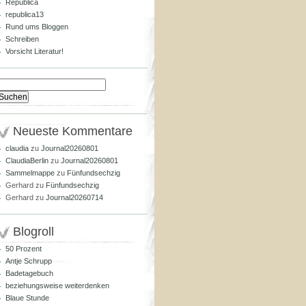
Republica
republica13
Rund ums Bloggen
Schreiben
Vorsicht Literatur!
Suchen
nach:
Neueste Kommentare
claudia
zu
Journal20260801
ClaudiaBerlin
zu
Journal20260801
Sammelmappe
zu
Fünfundsechzig
Gerhard
zu
Fünfundsechzig
Gerhard
zu
Journal20260714
Blogroll
50 Prozent
Antje Schrupp
Badetagebuch
beziehungsweise weiterdenken
Blaue Stunde