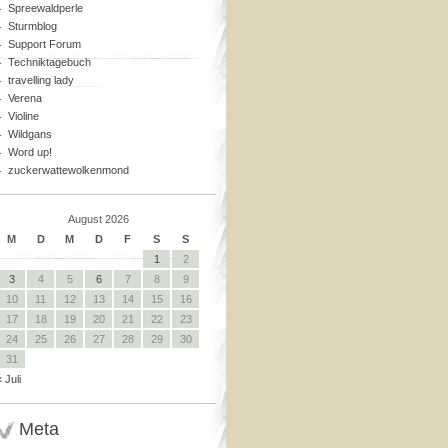
Spreewaldperle
Sturmblog
Support Forum
Techniktagebuch
travelling lady
Verena
Violine
Wildgans
Word up!
zuckerwattewolkenmond
August 2026
M
D
M
D
F
S
S
1
2
3
4
5
6
7
8
9
10
11
12
13
14
15
16
17
18
19
20
21
22
23
24
25
26
27
28
29
30
31
« Juli
Meta