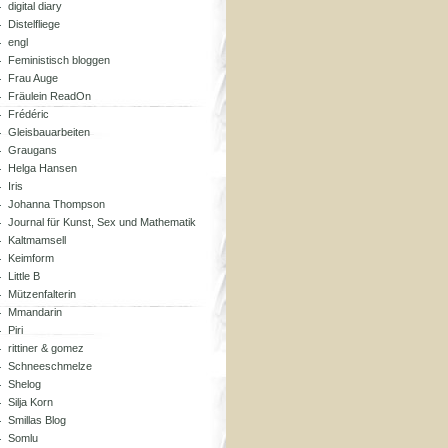
digital diary
Distelfliege
engl
Feministisch bloggen
Frau Auge
Fräulein ReadOn
Frédéric
Gleisbauarbeiten
Graugans
Helga Hansen
Iris
Johanna Thompson
Journal für Kunst, Sex und Mathematik
Kaltmamsell
Keimform
Little B
Mützenfalterin
Mmandarin
Piri
rittiner & gomez
Schneeschmelze
Shelog
Silja Korn
Smillas Blog
Somlu