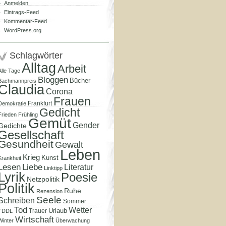
Anmelden
Eintrags-Feed
Kommentar-Feed
WordPress.org
Schlagwörter
Alltag
Arbeit
Alle Tage
Bloggen
Bücher
Bachmannpreis
Claudia
Corona
Frauen
Frankfurt
Demokratie
Gedicht
Frieden
Frühling
Gemüt
Gender
Gedichte
Gesellschaft
Gesundheit
Gewalt
Leben
Krieg
Kunst
Krankheit
Lesen
Liebe
Literatur
Linktipp
Lyrik
Poesie
Netzpolitik
Politik
Ruhe
Rezension
Seele
Schreiben
Sommer
Tod
Wetter
Urlaub
Trauer
TDDL
Wirtschaft
Winter
Überwachung