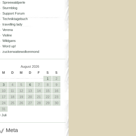
Spreewaldperle
Sturmblog
Support Forum
Techniktagebuch
travelling lady
Verena
Violine
Wildgans
Word up!
zuckerwattewolkenmond
August 2026
M
D
M
D
F
S
S
1
2
3
4
5
6
7
8
9
10
11
12
13
14
15
16
17
18
19
20
21
22
23
24
25
26
27
28
29
30
31
« Juli
Meta