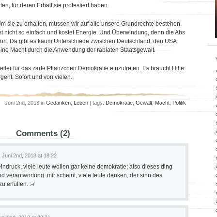
, für deren Erhalt sie protestiert haben.
Um sie zu erhalten, müssen wir auf alle unsere Grundrechte bestehen.
st nicht so einfach und kostet Energie. Und Überwindung, denn die Abs
dort. Da gibt es kaum Unterschiede zwischen Deutschland, den USA
seine Macht durch die Anwendung der rabiaten Staatsgewalt.
eiter für das zarte Pflänzchen Demokratie einzutreten. Es braucht Hilfe
geht. Sofort und von vielen.
Juni 2nd, 2013 in
Gedanken
,
Leben
| tags:
Demokratie
,
Gewalt
,
Macht
,
Politik
Comments (2)
Juni 2nd, 2013 at 18:22
ndruck, viele leute wollen gar keine demokratie; also dieses ding
 verantwortung. mir scheint, viele leute denken, der sinn des
u erfüllen. :-/