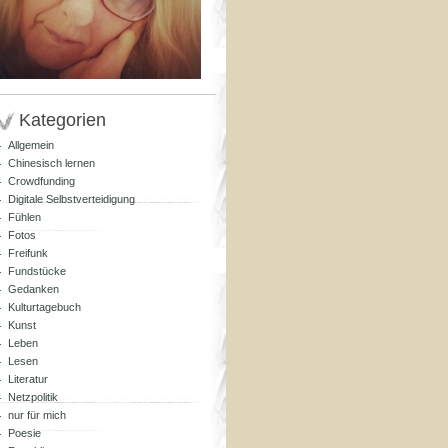
Kategorien
Allgemein
Chinesisch lernen
Crowdfunding
Digitale Selbstverteidigung
Fühlen
Fotos
Freifunk
Fundstücke
Gedanken
Kulturtagebuch
Kunst
Leben
Lesen
Literatur
Netzpolitik
nur für mich
Poesie