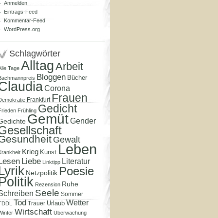
Anmelden
Eintrags-Feed
Kommentar-Feed
WordPress.org
Schlagwörter
Alltag
Arbeit
Alle Tage
Bloggen
Bücher
Bachmannpreis
Claudia
Corona
Frauen
Frankfurt
Demokratie
Gedicht
Frieden
Frühling
Gemüt
Gender
Gedichte
Gesellschaft
Gesundheit
Gewalt
Leben
Krieg
Kunst
Krankheit
Lesen
Liebe
Literatur
Linktipp
Lyrik
Poesie
Netzpolitik
Politik
Ruhe
Rezension
Seele
Schreiben
Sommer
Tod
Wetter
Urlaub
Trauer
TDDL
Wirtschaft
Winter
Überwachung