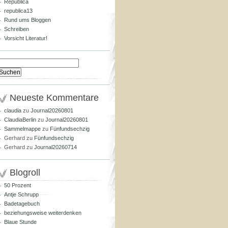
Republica
republica13
Rund ums Bloggen
Schreiben
Vorsicht Literatur!
Suchen
nach:
Neueste Kommentare
claudia
zu
Journal20260801
ClaudiaBerlin
zu
Journal20260801
Sammelmappe
zu
Fünfundsechzig
Gerhard
zu
Fünfundsechzig
Gerhard
zu
Journal20260714
Blogroll
50 Prozent
Antje Schrupp
Badetagebuch
beziehungsweise weiterdenken
Blaue Stunde