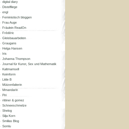
digital diary
Distelfliege
engl
Feministisch bloggen
Frau Auge
Fräulein ReadOn
Frédéric
Gleisbauarbeiten
Graugans
Helga Hansen
Iris
Johanna Thompson
Journal für Kunst, Sex und Mathematik
Kaltmamsell
Keimform
Little B
Mützenfalterin
Mmandarin
Piri
rittiner & gomez
Schneeschmelze
Shelog
Silja Korn
Smillas Blog
Somlu