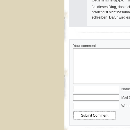
J
Ja, dieses Ding, das ni
braucht ist nicht beson
schreiben. Dafür wird es
Your comment
Name 
Mail 
Webs