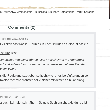
en
| tags:
AKW
,
Atomenergie
,
Fukushima
,
Nukleare Katastrophe
,
Politik
,
Sprache
Comments (2)
April 3rd, 2011 at 08:52
Riß sickert das Wasser – durch ein Loch sprudelt es. Also ist das ein
 Zeitung
lese
nkraftwerk Fukushima könnte nach Einschätzung der Regierung
ktivität entweichen. Es werde möglicherweise mehrere Monate
stopft seien.
s die Regierung sagt, ebenso hoch, wie ich es bei Äußerungen von
weise mehrere Monate“ heißt: sicher mindestens ein Jahr lang.
pril 3rd, 2011 at 10:34
a auch kein Mensch nähern. So gute Strahlenschutzkleidung gibt