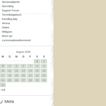
Spreewaldperle
Sturmblog
Support Forum
Techniktagebuch
travelling lady
Verena
Violine
Wildgans
Word up!
zuckerwattewolkenmond
August 2026
M
D
M
D
F
S
S
1
2
3
4
5
6
7
8
9
10
11
12
13
14
15
16
17
18
19
20
21
22
23
24
25
26
27
28
29
30
31
« Juli
Meta