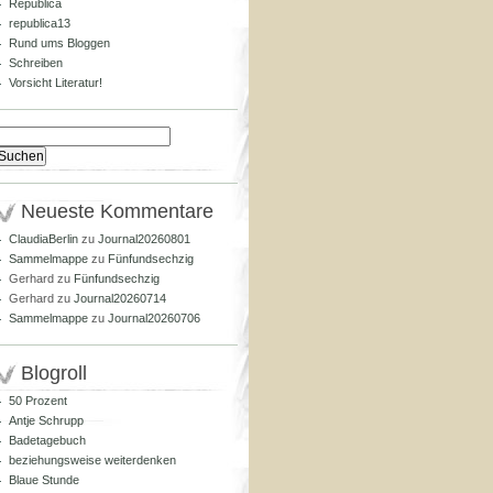
Republica
republica13
Rund ums Bloggen
Schreiben
Vorsicht Literatur!
Suchen
nach:
Neueste Kommentare
ClaudiaBerlin
zu
Journal20260801
Sammelmappe
zu
Fünfundsechzig
Gerhard
zu
Fünfundsechzig
Gerhard
zu
Journal20260714
Sammelmappe
zu
Journal20260706
Blogroll
50 Prozent
Antje Schrupp
Badetagebuch
beziehungsweise weiterdenken
Blaue Stunde