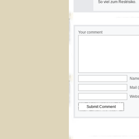
So viel zum Restrisiko.
Your comment
Name 
Mail 
Webs