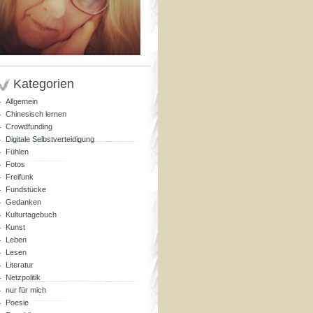
Kategorien
Allgemein
Chinesisch lernen
Crowdfunding
Digitale Selbstverteidigung
Fühlen
Fotos
Freifunk
Fundstücke
Gedanken
Kulturtagebuch
Kunst
Leben
Lesen
Literatur
Netzpolitik
nur für mich
Poesie