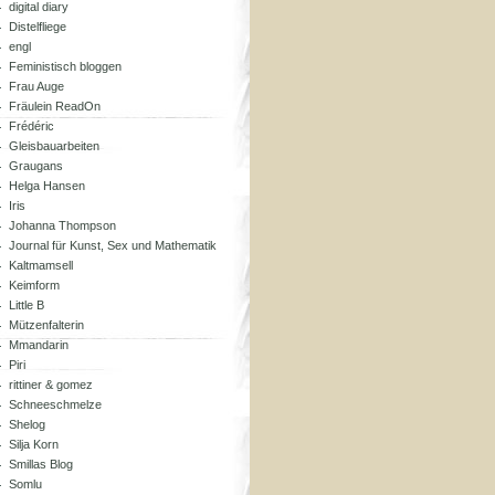
digital diary
Distelfliege
engl
Feministisch bloggen
Frau Auge
Fräulein ReadOn
Frédéric
Gleisbauarbeiten
Graugans
Helga Hansen
Iris
Johanna Thompson
Journal für Kunst, Sex und Mathematik
Kaltmamsell
Keimform
Little B
Mützenfalterin
Mmandarin
Piri
rittiner & gomez
Schneeschmelze
Shelog
Silja Korn
Smillas Blog
Somlu