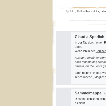
April 3rd, 2011 in
Fundstücke
,
Leb
Claudia Sperlich
In der Tat: durch einen 
Loch.
Wenn ich in der
Berliner
Aus dem zerstörten Ker
noch monatelang Radioa
dauern, bis die Lecks ge
dann rechne ich das, wa
Tepco mache. „Möglicher
Sammelmappe
A
Diesem Loch kann sich j
es nicht.