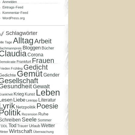
Anmelden
Eintrags-Feed
Kommentar-Feed
WordPress.org
Schlagwörter
Alltag
Arbeit
Alle Tage
Bloggen
Bücher
Bachmannpreis
Claudia
Corona
Frauen
Frankfurt
Demokratie
Gedicht
Frieden
Frühling
Gemüt
Gender
Gedichte
Gesellschaft
Gesundheit
Gewalt
Leben
Krieg
Kunst
Krankheit
Lesen
Liebe
Literatur
Linktipp
Lyrik
Poesie
Netzpolitik
Politik
Ruhe
Rezension
Seele
Schreiben
Sommer
Tod
Wetter
Urlaub
Trauer
TDDL
Wirtschaft
Winter
Überwachung