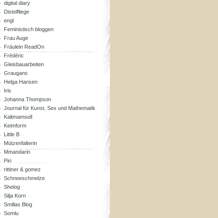
digital diary
Distelfliege
engl
Feministisch bloggen
Frau Auge
Fräulein ReadOn
Frédéric
Gleisbauarbeiten
Graugans
Helga Hansen
Iris
Johanna Thompson
Journal für Kunst, Sex und Mathematik
Kaltmamsell
Keimform
Little B
Mützenfalterin
Mmandarin
Piri
rittiner & gomez
Schneeschmelze
Shelog
Silja Korn
Smillas Blog
Somlu