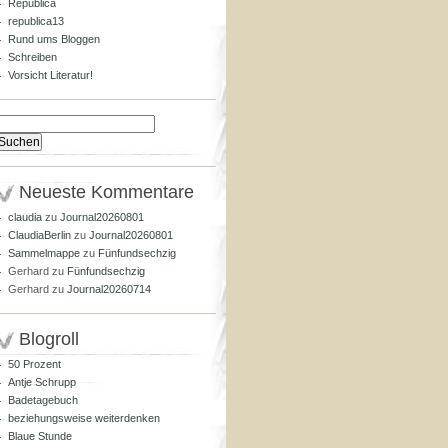
Republica
republica13
Rund ums Bloggen
Schreiben
Vorsicht Literatur!
Suchen
nach:
Neueste Kommentare
claudia
zu
Journal20260801
ClaudiaBerlin
zu
Journal20260801
Sammelmappe
zu
Fünfundsechzig
Gerhard
zu
Fünfundsechzig
Gerhard
zu
Journal20260714
Blogroll
50 Prozent
Antje Schrupp
Badetagebuch
beziehungsweise weiterdenken
Blaue Stunde