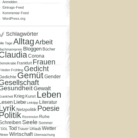
Anmelden
Eintrags-Feed
Kommentar-Feed
WordPress.org
Schlagwörter
Alltag
Arbeit
Alle Tage
Bloggen
Bücher
Bachmannpreis
Claudia
Corona
Frauen
Frankfurt
Demokratie
Gedicht
Frieden
Frühling
Gemüt
Gender
Gedichte
Gesellschaft
Gesundheit
Gewalt
Leben
Krieg
Kunst
Krankheit
Lesen
Liebe
Literatur
Linktipp
Lyrik
Poesie
Netzpolitik
Politik
Ruhe
Rezension
Seele
Schreiben
Sommer
Tod
Wetter
Urlaub
Trauer
TDDL
Wirtschaft
Winter
Überwachung