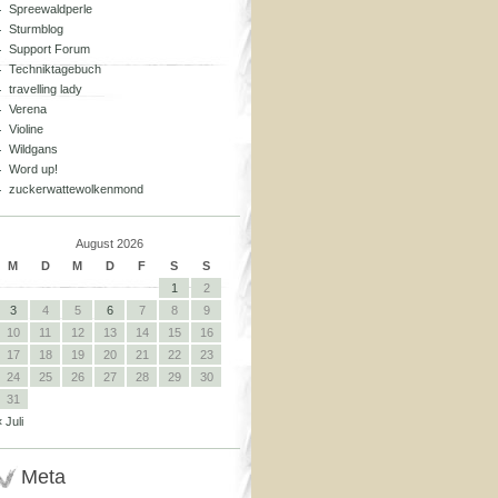
Spreewaldperle
Sturmblog
Support Forum
Techniktagebuch
travelling lady
Verena
Violine
Wildgans
Word up!
zuckerwattewolkenmond
August 2026
M
D
M
D
F
S
S
1
2
3
4
5
6
7
8
9
10
11
12
13
14
15
16
17
18
19
20
21
22
23
24
25
26
27
28
29
30
31
« Juli
Meta