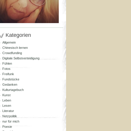
Kategorien
Allgemein
Chinesisch lernen
Crowdfunding
Digitale Selbstverteidigung
Fühlen
Fotos
Freifunk
Fundstücke
Gedanken
Kulturtagebuch
Kunst
Leben
Lesen
Literatur
Netzpolitik
nur für mich
Poesie