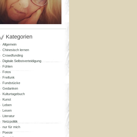
Kategorien
Allgemein
Chinesisch lernen
Crowdfunding
Digitale Selbstverteidigung
Fühlen
Fotos
Freifunk
Fundstücke
Gedanken
Kulturtagebuch
Kunst
Leben
Lesen
Literatur
Netzpolitik
nur für mich
Poesie