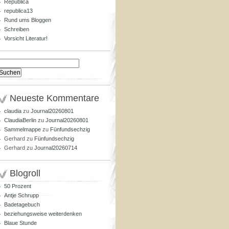
Republica
republica13
Rund ums Bloggen
Schreiben
Vorsicht Literatur!
Suchen
nach:
Neueste Kommentare
claudia
zu
Journal20260801
ClaudiaBerlin
zu
Journal20260801
Sammelmappe
zu
Fünfundsechzig
Gerhard
zu
Fünfundsechzig
Gerhard
zu
Journal20260714
Blogroll
50 Prozent
Antje Schrupp
Badetagebuch
beziehungsweise weiterdenken
Blaue Stunde