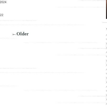
 2024
022
←Older