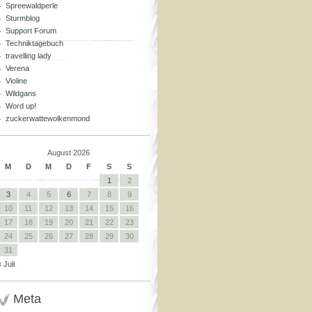
Spreewaldperle
Sturmblog
Support Forum
Techniktagebuch
travelling lady
Verena
Violine
Wildgans
Word up!
zuckerwattewolkenmond
August 2026
M
D
M
D
F
S
S
1
2
3
4
5
6
7
8
9
10
11
12
13
14
15
16
17
18
19
20
21
22
23
24
25
26
27
28
29
30
31
« Juli
Meta