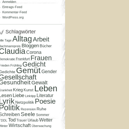
Anmelden
Eintrags-Feed
Kommentar-Feed
WordPress.org
Schlagwörter
Alltag
Arbeit
Alle Tage
Bloggen
Bücher
Bachmannpreis
Claudia
Corona
Frauen
Frankfurt
Demokratie
Gedicht
Frieden
Frühling
Gemüt
Gender
Gedichte
Gesellschaft
Gesundheit
Gewalt
Leben
Krieg
Kunst
Krankheit
Lesen
Liebe
Literatur
Linktipp
Lyrik
Poesie
Netzpolitik
Politik
Ruhe
Rezension
Seele
Schreiben
Sommer
Tod
Wetter
Urlaub
Trauer
TDDL
Wirtschaft
Winter
Überwachung