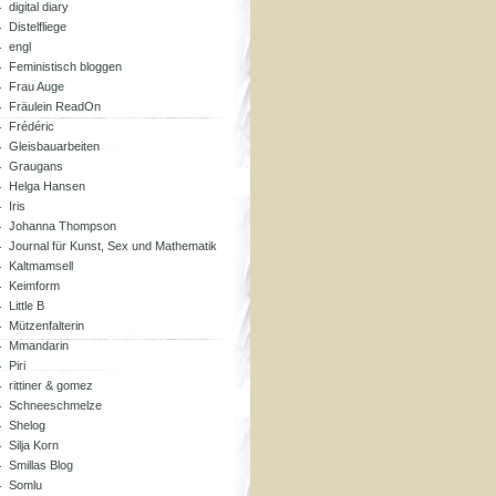
digital diary
Distelfliege
engl
Feministisch bloggen
Frau Auge
Fräulein ReadOn
Frédéric
Gleisbauarbeiten
Graugans
Helga Hansen
Iris
Johanna Thompson
Journal für Kunst, Sex und Mathematik
Kaltmamsell
Keimform
Little B
Mützenfalterin
Mmandarin
Piri
rittiner & gomez
Schneeschmelze
Shelog
Silja Korn
Smillas Blog
Somlu