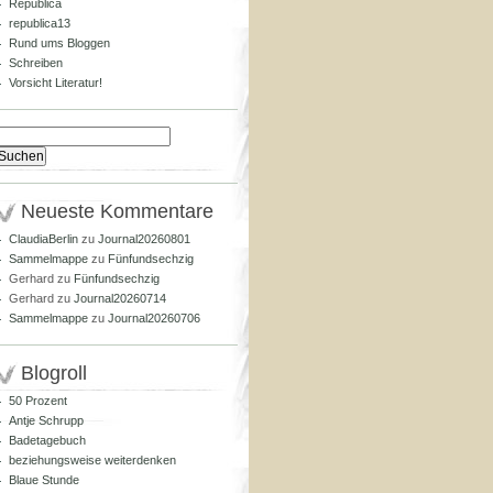
Republica
republica13
Rund ums Bloggen
Schreiben
Vorsicht Literatur!
Suchen
nach:
Neueste Kommentare
ClaudiaBerlin
zu
Journal20260801
Sammelmappe
zu
Fünfundsechzig
Gerhard
zu
Fünfundsechzig
Gerhard
zu
Journal20260714
Sammelmappe
zu
Journal20260706
Blogroll
50 Prozent
Antje Schrupp
Badetagebuch
beziehungsweise weiterdenken
Blaue Stunde