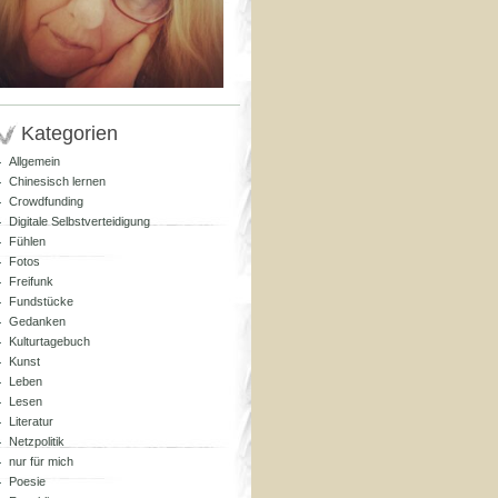
Kategorien
Allgemein
Chinesisch lernen
Crowdfunding
Digitale Selbstverteidigung
Fühlen
Fotos
Freifunk
Fundstücke
Gedanken
Kulturtagebuch
Kunst
Leben
Lesen
Literatur
Netzpolitik
nur für mich
Poesie