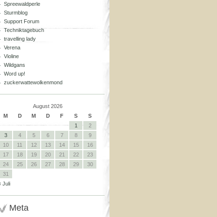
Spreewaldperle
Sturmblog
Support Forum
Techniktagebuch
travelling lady
Verena
Violine
Wildgans
Word up!
zuckerwattewolkenmond
August 2026
M
D
M
D
F
S
S
1
2
3
4
5
6
7
8
9
10
11
12
13
14
15
16
17
18
19
20
21
22
23
24
25
26
27
28
29
30
31
« Juli
Meta