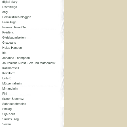
digital diary
Distelfliege
engl
Feministisch bloggen
Frau Auge
Fräulein ReadOn
Frédéric
Gleisbauarbeiten
Graugans
Helga Hansen
Iris
Johanna Thompson
Journal für Kunst, Sex und Mathematik
Kaltmamsell
Keimform
Little B
Mützenfalterin
Mmandarin
Piri
rittiner & gomez
Schneeschmelze
Shelog
Silja Korn
Smillas Blog
Somlu