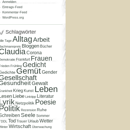
Anmelden
Eintrags-Feed
Kommentar-Feed
WordPress.org
Schlagwörter
Alltag
Arbeit
Alle Tage
Bloggen
Bücher
Bachmannpreis
Claudia
Corona
Frauen
Frankfurt
Demokratie
Gedicht
Frieden
Frühling
Gemüt
Gender
Gedichte
Gesellschaft
Gesundheit
Gewalt
Leben
Krieg
Kunst
Krankheit
Lesen
Liebe
Literatur
Linktipp
Lyrik
Poesie
Netzpolitik
Politik
Ruhe
Rezension
Seele
Schreiben
Sommer
Tod
Wetter
Urlaub
Trauer
TDDL
Wirtschaft
Winter
Überwachung