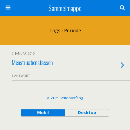
Sammelmappe
Tags › Periode
5. JANUAR 2015
Menstruationstassen
1 ANTWORT
Zum Seitenanfang
Mobil
Desktop