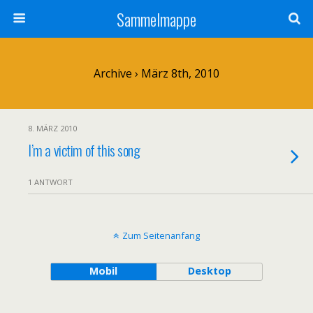
Sammelmappe
Archive › März 8th, 2010
8. MÄRZ 2010
I’m a victim of this song
1 ANTWORT
Zum Seitenanfang
Mobil
Desktop