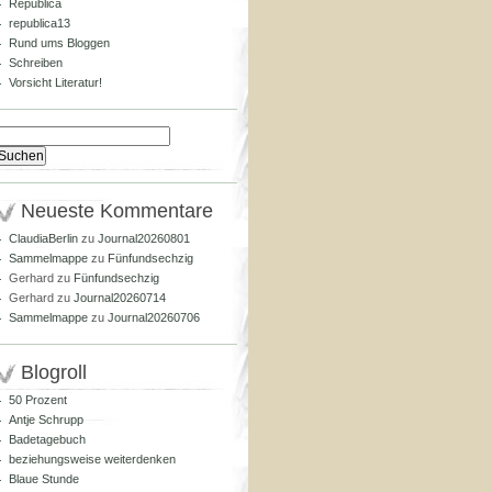
Republica
republica13
Rund ums Bloggen
Schreiben
Vorsicht Literatur!
Suchen
nach:
Neueste Kommentare
ClaudiaBerlin
zu
Journal20260801
Sammelmappe
zu
Fünfundsechzig
Gerhard
zu
Fünfundsechzig
Gerhard
zu
Journal20260714
Sammelmappe
zu
Journal20260706
Blogroll
50 Prozent
Antje Schrupp
Badetagebuch
beziehungsweise weiterdenken
Blaue Stunde