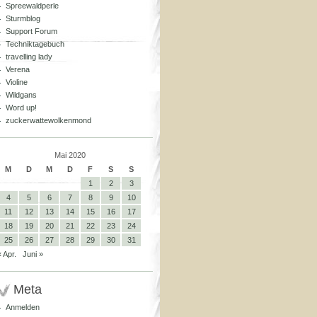
Spreewaldperle
Sturmblog
Support Forum
Techniktagebuch
travelling lady
Verena
Violine
Wildgans
Word up!
zuckerwattewolkenmond
Mai 2020
M
D
M
D
F
S
S
1
2
3
4
5
6
7
8
9
10
11
12
13
14
15
16
17
18
19
20
21
22
23
24
25
26
27
28
29
30
31
« Apr.
Juni »
Meta
Anmelden