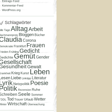
Eintrags-Feed
Kommentar-Feed
WordPress.org
Schlagwörter
Alltag
Arbeit
Alle Tage
Bloggen
Bücher
Bachmannpreis
Claudia
Corona
Frauen
Frankfurt
Demokratie
Gedicht
Frieden
Frühling
Gemüt
Gender
Gedichte
Gesellschaft
Gesundheit
Gewalt
Leben
Krieg
Kunst
Krankheit
Lesen
Liebe
Literatur
Linktipp
Lyrik
Poesie
Netzpolitik
Politik
Ruhe
Rezension
Seele
Schreiben
Sommer
Tod
Wetter
Urlaub
Trauer
TDDL
Wirtschaft
Winter
Überwachung