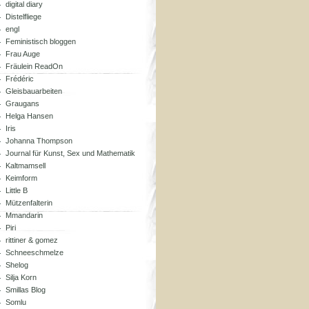
digital diary
Distelfliege
engl
Feministisch bloggen
Frau Auge
Fräulein ReadOn
Frédéric
Gleisbauarbeiten
Graugans
Helga Hansen
Iris
Johanna Thompson
Journal für Kunst, Sex und Mathematik
Kaltmamsell
Keimform
Little B
Mützenfalterin
Mmandarin
Piri
rittiner & gomez
Schneeschmelze
Shelog
Silja Korn
Smillas Blog
Somlu