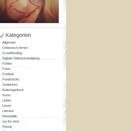
Kategorien
Allgemein
Chinesisch lernen
Crowdfunding
Digitale Selbstverteidigung
Fühlen
Fotos
Freifunk
Fundstücke
Gedanken
Kulturtagebuch
Kunst
Leben
Lesen
Literatur
Netzpolitik
nur für mich
Poesie