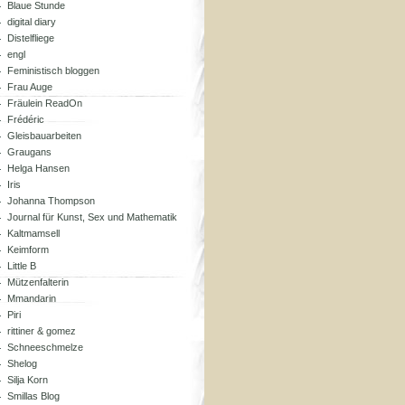
Blaue Stunde
digital diary
Distelfliege
engl
Feministisch bloggen
Frau Auge
Fräulein ReadOn
Frédéric
Gleisbauarbeiten
Graugans
Helga Hansen
Iris
Johanna Thompson
Journal für Kunst, Sex und Mathematik
Kaltmamsell
Keimform
Little B
Mützenfalterin
Mmandarin
Piri
rittiner & gomez
Schneeschmelze
Shelog
Silja Korn
Smillas Blog