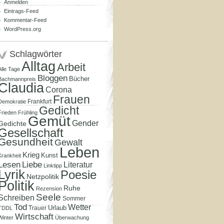
Anmelden
Eintrags-Feed
Kommentar-Feed
WordPress.org
Schlagwörter
Alltag
Arbeit
Alle Tage
Bloggen
Bücher
Bachmannpreis
Claudia
Corona
Frauen
Frankfurt
Demokratie
Gedicht
Frieden
Frühling
Gemüt
Gender
Gedichte
Gesellschaft
Gesundheit
Gewalt
Leben
Krieg
Kunst
Krankheit
Lesen
Liebe
Literatur
Linktipp
Lyrik
Poesie
Netzpolitik
Politik
Ruhe
Rezension
Seele
Schreiben
Sommer
Tod
Wetter
Urlaub
Trauer
TDDL
Wirtschaft
Winter
Überwachung