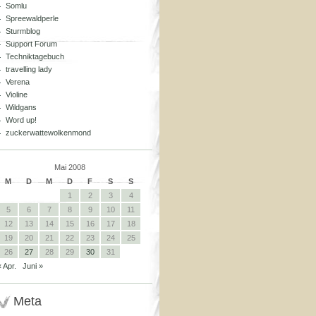
Somlu
Spreewaldperle
Sturmblog
Support Forum
Techniktagebuch
travelling lady
Verena
Violine
Wildgans
Word up!
zuckerwattewolkenmond
Mai 2008
M
D
M
D
F
S
S
1
2
3
4
5
6
7
8
9
10
11
12
13
14
15
16
17
18
19
20
21
22
23
24
25
26
27
28
29
30
31
« Apr.
Juni »
Meta