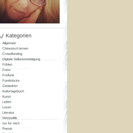
Kategorien
Allgemein
Chinesisch lernen
Crowdfunding
Digitale Selbstverteidigung
Fühlen
Fotos
Freifunk
Fundstücke
Gedanken
Kulturtagebuch
Kunst
Leben
Lesen
Literatur
Netzpolitik
nur für mich
Poesie