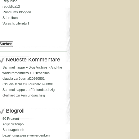
Republica
republica13
Rund ums Bloggen
Schreiben
Vorsicht Literatur!
Suchen
nach:
Neueste Kommentare
Sammelmappe » Blog Archive » And the
world remembers
zu
Hiroshima
claudia
zu
Journal20260801
ClaudiaBerlin
zu
Journal20260801
Sammelmappe
zu
Fünfundsechzig
Gerhard
zu
Fünfundsechzig
Blogroll
50 Prozent
Antje Schrupp
Badetagebuch
beziehungsweise weiterdenken