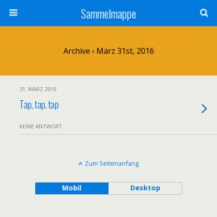
Sammelmappe
Archive › März 31st, 2016
31. MÄRZ 2016
Tap, tap, tap
KEINE ANTWORT
Zum Seitenanfang
Mobil
Desktop