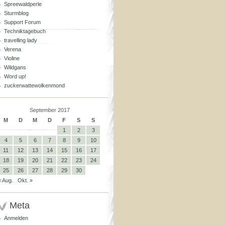
Spreewaldperle
Sturmblog
Support Forum
Techniktagebuch
travelling lady
Verena
Violine
Wildgans
Word up!
zuckerwattewolkenmond
September 2017
M
D
M
D
F
S
S
1
2
3
4
5
6
7
8
9
10
11
12
13
14
15
16
17
18
19
20
21
22
23
24
25
26
27
28
29
30
« Aug.
Okt. »
Meta
Anmelden