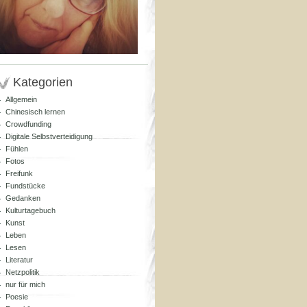
Kategorien
Allgemein
Chinesisch lernen
Crowdfunding
Digitale Selbstverteidigung
Fühlen
Fotos
Freifunk
Fundstücke
Gedanken
Kulturtagebuch
Kunst
Leben
Lesen
Literatur
Netzpolitik
nur für mich
Poesie