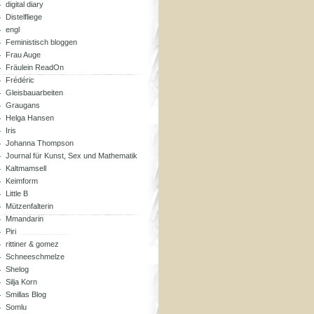
digital diary
Distelfliege
engl
Feministisch bloggen
Frau Auge
Fräulein ReadOn
Frédéric
Gleisbauarbeiten
Graugans
Helga Hansen
Iris
Johanna Thompson
Journal für Kunst, Sex und Mathematik
Kaltmamsell
Keimform
Little B
Mützenfalterin
Mmandarin
Piri
rittiner & gomez
Schneeschmelze
Shelog
Silja Korn
Smillas Blog
Somlu