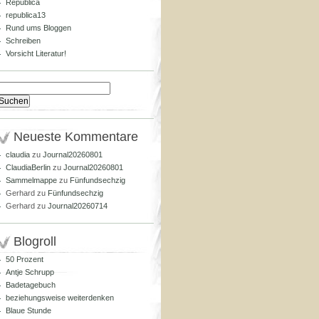
Republica
republica13
Rund ums Bloggen
Schreiben
Vorsicht Literatur!
Suchen
nach:
Neueste Kommentare
claudia
zu
Journal20260801
ClaudiaBerlin
zu
Journal20260801
Sammelmappe
zu
Fünfundsechzig
Gerhard
zu
Fünfundsechzig
Gerhard
zu
Journal20260714
Blogroll
50 Prozent
Antje Schrupp
Badetagebuch
beziehungsweise weiterdenken
Blaue Stunde