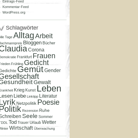
Eintrags-Feed
Kommentar-Feed
WordPress.org
Schlagwörter
Alltag
Arbeit
Alle Tage
Bloggen
Bücher
Bachmannpreis
Claudia
Corona
Frauen
Frankfurt
Demokratie
Gedicht
Frieden
Frühling
Gemüt
Gender
Gedichte
Gesellschaft
Gesundheit
Gewalt
Leben
Krieg
Kunst
Krankheit
Lesen
Liebe
Literatur
Linktipp
Lyrik
Poesie
Netzpolitik
Politik
Ruhe
Rezension
Seele
Schreiben
Sommer
Tod
Wetter
Urlaub
Trauer
TDDL
Wirtschaft
Winter
Überwachung