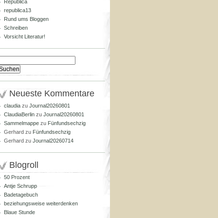
Republica
republica13
Rund ums Bloggen
Schreiben
Vorsicht Literatur!
Suchen
nach:
Neueste Kommentare
claudia
zu
Journal20260801
ClaudiaBerlin
zu
Journal20260801
Sammelmappe
zu
Fünfundsechzig
Gerhard
zu
Fünfundsechzig
Gerhard
zu
Journal20260714
Blogroll
50 Prozent
Antje Schrupp
Badetagebuch
beziehungsweise weiterdenken
Blaue Stunde