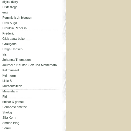
digital diary
Distelfliege
engl
Feministisch bloggen
Frau Auge
Fräulein ReadOn
Frédéric
Gleisbauarbeiten
Graugans
Helga Hansen
Iris
Johanna Thompson
Journal für Kunst, Sex und Mathematik
Kaltmamsell
Keimform
Little B
Mützenfalterin
Mmandarin
Piri
rittiner & gomez
Schneeschmelze
Shelog
Silja Korn
Smillas Blog
Somlu