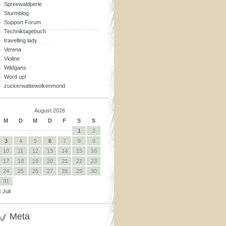
Spreewaldperle
Sturmblog
Support Forum
Techniktagebuch
travelling lady
Verena
Violine
Wildgans
Word up!
zuckerwattewolkenmond
August 2026
M
D
M
D
F
S
S
1
2
3
4
5
6
7
8
9
10
11
12
13
14
15
16
17
18
19
20
21
22
23
24
25
26
27
28
29
30
31
« Juli
Meta