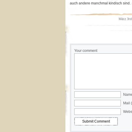
auch andere manchmal kindisch sind.
März 3rd
Your comment
Name 
Mail 
Webs