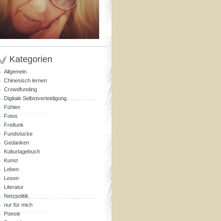
Kategorien
Allgemein
Chinesisch lernen
Crowdfunding
Digitale Selbstverteidigung
Fühlen
Fotos
Freifunk
Fundstücke
Gedanken
Kulturtagebuch
Kunst
Leben
Lesen
Literatur
Netzpolitik
nur für mich
Poesie