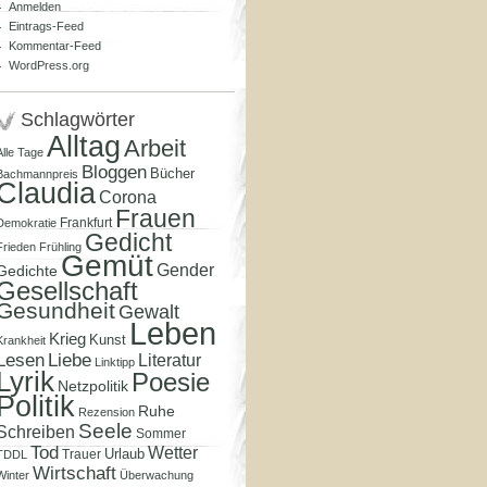
Anmelden
Eintrags-Feed
Kommentar-Feed
WordPress.org
Schlagwörter
Alltag
Arbeit
Alle Tage
Bloggen
Bücher
Bachmannpreis
Claudia
Corona
Frauen
Frankfurt
Demokratie
Gedicht
Frieden
Frühling
Gemüt
Gender
Gedichte
Gesellschaft
Gesundheit
Gewalt
Leben
Krieg
Kunst
Krankheit
Lesen
Liebe
Literatur
Linktipp
Lyrik
Poesie
Netzpolitik
Politik
Ruhe
Rezension
Seele
Schreiben
Sommer
Tod
Wetter
Urlaub
Trauer
TDDL
Wirtschaft
Winter
Überwachung