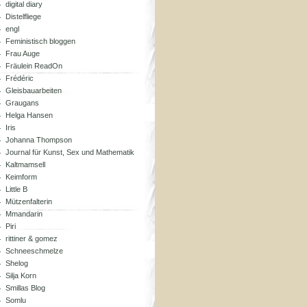
digital diary
Distelfliege
engl
Feministisch bloggen
Frau Auge
Fräulein ReadOn
Frédéric
Gleisbauarbeiten
Graugans
Helga Hansen
Iris
Johanna Thompson
Journal für Kunst, Sex und Mathematik
Kaltmamsell
Keimform
Little B
Mützenfalterin
Mmandarin
Piri
rittiner & gomez
Schneeschmelze
Shelog
Silja Korn
Smillas Blog
Somlu