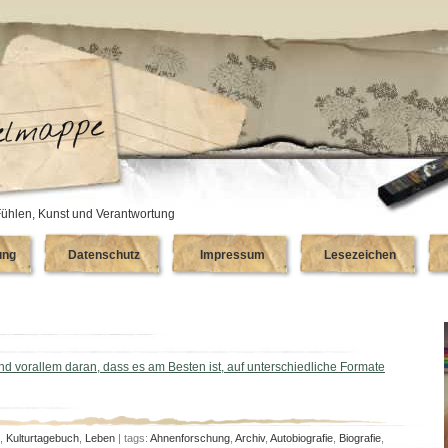
ühlen, Kunst und Verantwortung
ung
Datenschutz
Impressum
Lesezeichen
nd vorallem daran, dass es am Besten ist, auf unterschiedliche Formate
,
Kulturtagebuch
,
Leben
| tags:
Ahnenforschung
,
Archiv
,
Autobiografie
,
Biografie
,