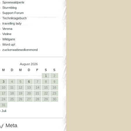
Spreewaldperle
Sturmblog
Support Forum
Techniktagebuch
travelling lady
Verena
Violine
Wildgans
Word up!
zuckerwattewolkenmond
August 2026
M
D
M
D
F
S
S
1
2
3
4
5
6
7
8
9
10
11
12
13
14
15
16
17
18
19
20
21
22
23
24
25
26
27
28
29
30
31
« Juli
Meta