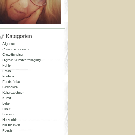
Kategorien
Allgemein
Chinesisch lernen
Crowdfunding
Digitale Selbstverteidigung
Fühlen
Fotos
Freifunk
Fundstücke
Gedanken
Kulturtagebuch
Kunst
Leben
Lesen
Literatur
Netzpolitik
nur für mich
Poesie