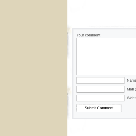
Your comment
Name 
Mail 
Webs