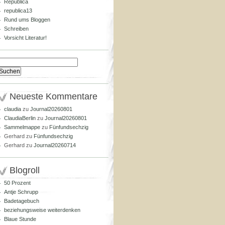
Republica
republica13
Rund ums Bloggen
Schreiben
Vorsicht Literatur!
Suchen
nach:
Neueste Kommentare
claudia
zu
Journal20260801
ClaudiaBerlin
zu
Journal20260801
Sammelmappe
zu
Fünfundsechzig
Gerhard
zu
Fünfundsechzig
Gerhard
zu
Journal20260714
Blogroll
50 Prozent
Antje Schrupp
Badetagebuch
beziehungsweise weiterdenken
Blaue Stunde