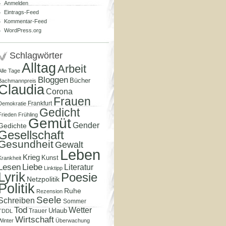
Anmelden
Eintrags-Feed
Kommentar-Feed
WordPress.org
Schlagwörter
Alltag
Arbeit
Alle Tage
Bloggen
Bücher
Bachmannpreis
Claudia
Corona
Frauen
Frankfurt
Demokratie
Gedicht
Frieden
Frühling
Gemüt
Gender
Gedichte
Gesellschaft
Gesundheit
Gewalt
Leben
Krieg
Kunst
Krankheit
Lesen
Liebe
Literatur
Linktipp
Lyrik
Poesie
Netzpolitik
Politik
Ruhe
Rezension
Seele
Schreiben
Sommer
Tod
Wetter
Urlaub
Trauer
TDDL
Wirtschaft
Winter
Überwachung