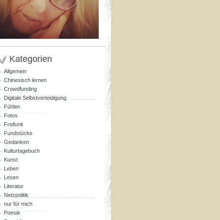
Kategorien
Allgemein
Chinesisch lernen
Crowdfunding
Digitale Selbstverteidigung
Fühlen
Fotos
Freifunk
Fundstücke
Gedanken
Kulturtagebuch
Kunst
Leben
Lesen
Literatur
Netzpolitik
nur für mich
Poesie