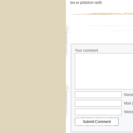
bis er plötzlich reißt
Your comment
Name 
Mail 
Webs