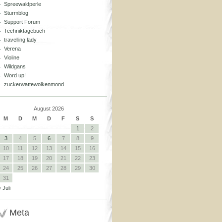
Spreewaldperle
Sturmblog
Support Forum
Techniktagebuch
travelling lady
Verena
Violine
Wildgans
Word up!
zuckerwattewolkenmond
August 2026
M
D
M
D
F
S
S
1
2
3
4
5
6
7
8
9
10
11
12
13
14
15
16
17
18
19
20
21
22
23
24
25
26
27
28
29
30
31
« Juli
Meta