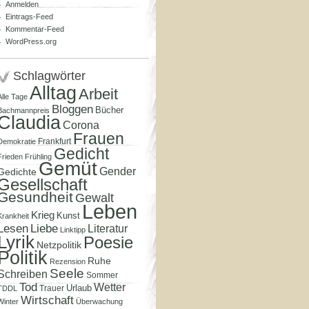
Anmelden
Eintrags-Feed
Kommentar-Feed
WordPress.org
Schlagwörter
Alltag
Arbeit
Alle Tage
Bloggen
Bücher
Bachmannpreis
Claudia
Corona
Frauen
Frankfurt
Demokratie
Gedicht
Frieden
Frühling
Gemüt
Gender
Gedichte
Gesellschaft
Gesundheit
Gewalt
Leben
Krieg
Kunst
Krankheit
Lesen
Liebe
Literatur
Linktipp
Lyrik
Poesie
Netzpolitik
Politik
Ruhe
Rezension
Seele
Schreiben
Sommer
Tod
Wetter
Urlaub
Trauer
TDDL
Wirtschaft
Winter
Überwachung