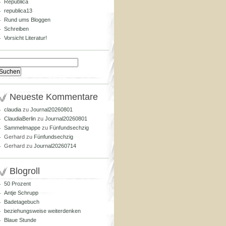
Republica
republica13
Rund ums Bloggen
Schreiben
Vorsicht Literatur!
Suchen
nach:
Neueste Kommentare
claudia
zu
Journal20260801
ClaudiaBerlin
zu
Journal20260801
Sammelmappe
zu
Fünfundsechzig
Gerhard
zu
Fünfundsechzig
Gerhard
zu
Journal20260714
Blogroll
50 Prozent
Antje Schrupp
Badetagebuch
beziehungsweise weiterdenken
Blaue Stunde