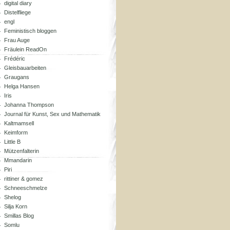
digital diary
Distelfliege
engl
Feministisch bloggen
Frau Auge
Fräulein ReadOn
Frédéric
Gleisbauarbeiten
Graugans
Helga Hansen
Iris
Johanna Thompson
Journal für Kunst, Sex und Mathematik
Kaltmamsell
Keimform
Little B
Mützenfalterin
Mmandarin
Piri
rittiner & gomez
Schneeschmelze
Shelog
Silja Korn
Smillas Blog
Somlu