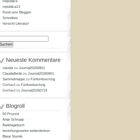
Republica
republica13
Rund ums Bloggen
Schreiben
Vorsicht Literatur!
Suchen
nach:
Neueste Kommentare
claudia
zu
Journal20260801
ClaudiaBerlin
zu
Journal20260801
Sammelmappe
zu
Fünfundsechzig
Gerhard
zu
Fünfundsechzig
Gerhard
zu
Journal20260714
Blogroll
50 Prozent
Antje Schrupp
Badetagebuch
beziehungsweise weiterdenken
Blaue Stunde