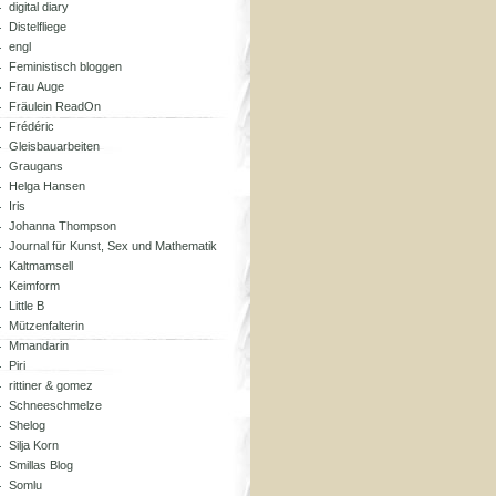
digital diary
Distelfliege
engl
Feministisch bloggen
Frau Auge
Fräulein ReadOn
Frédéric
Gleisbauarbeiten
Graugans
Helga Hansen
Iris
Johanna Thompson
Journal für Kunst, Sex und Mathematik
Kaltmamsell
Keimform
Little B
Mützenfalterin
Mmandarin
Piri
rittiner & gomez
Schneeschmelze
Shelog
Silja Korn
Smillas Blog
Somlu