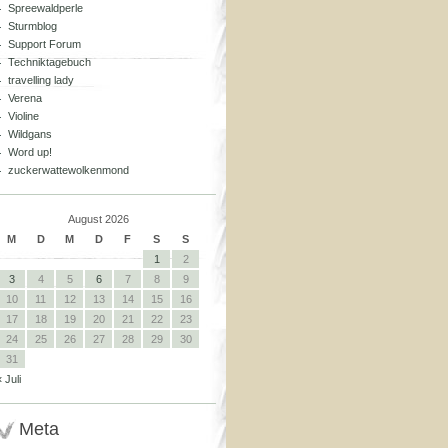
Spreewaldperle
Sturmblog
Support Forum
Techniktagebuch
travelling lady
Verena
Violine
Wildgans
Word up!
zuckerwattewolkenmond
August 2026
M
D
M
D
F
S
S
1
2
3
4
5
6
7
8
9
10
11
12
13
14
15
16
17
18
19
20
21
22
23
24
25
26
27
28
29
30
31
« Juli
Meta