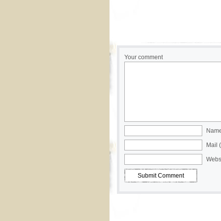
Your comment
Name 
Mail 
Webs