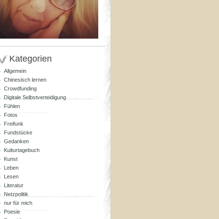
Kategorien
Allgemein
Chinesisch lernen
Crowdfunding
Digitale Selbstverteidigung
Fühlen
Fotos
Freifunk
Fundstücke
Gedanken
Kulturtagebuch
Kunst
Leben
Lesen
Literatur
Netzpolitik
nur für mich
Poesie