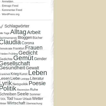
Anmelden
Eintrags-Feed
Kommentar-Feed
WordPress.org
Schlagwörter
Alltag
Arbeit
Alle Tage
Bloggen
Bücher
Bachmannpreis
Claudia
Corona
Frauen
Frankfurt
Demokratie
Gedicht
Frieden
Frühling
Gemüt
Gender
Gedichte
Gesellschaft
Gesundheit
Gewalt
Leben
Krieg
Kunst
Krankheit
Lesen
Liebe
Literatur
Linktipp
Lyrik
Poesie
Netzpolitik
Politik
Ruhe
Rezension
Seele
Schreiben
Sommer
Tod
Wetter
Urlaub
Trauer
TDDL
Wirtschaft
Winter
Überwachung