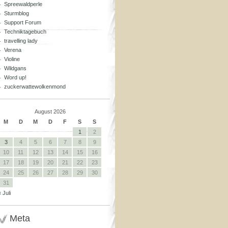
Spreewaldperle
Sturmblog
Support Forum
Techniktagebuch
travelling lady
Verena
Violine
Wildgans
Word up!
zuckerwattewolkenmond
August 2026
M
D
M
D
F
S
S
1
2
3
4
5
6
7
8
9
10
11
12
13
14
15
16
17
18
19
20
21
22
23
24
25
26
27
28
29
30
31
« Juli
Meta