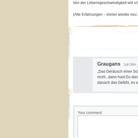
Von der Lebensgeschwindigkeit will ich 
(Alte Erfahrungen – immer wieder neu 
Graugans
Juli 26th,
„Das Geräusch einer Sc
nicht , dann hast Du di
danach das Gefühl, es w
Your comment