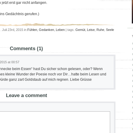
jetzt erst gar nicht anfangen.
ins Gedächtnis gerufen.)
Juli 23rd, 2015 in
Fühlen
,
Gedanken
,
Leben
| tags:
Gemüt
,
Leise
,
Ruhe
,
Seele
Comments (1)
 2015 at 00:57
hnecke beim Essen“ hast Du sicher schon gelesen, oder? Wenn
eses kleine Wunder der Poesie noch vor Dir…hatte beim Lesen und
ürde ganz zart Goldstaub auf mich regnen. Liebe Grüsse
Leave a comment