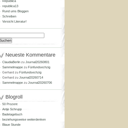
Republica
republica13
Rund ums Bloggen
Schreiben
Vorsicht Literatur!
Suchen
nach:
Neueste Kommentare
ClaudiaBerlin
zu
Journal20260801
Sammelmappe
zu
Fünfundsechzig
Gerhard
zu
Fünfundsechzig
Gerhard
zu
Journal20260714
Sammelmappe
zu
Journal20260706
Blogroll
50 Prozent
Antje Schrupp
Badetagebuch
beziehungsweise weiterdenken
Blaue Stunde