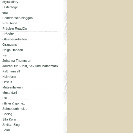
digital diary
Distelfliege
engl
Feministisch bloggen
Frau Auge
Fräulein ReadOn
Frédéric
Gleisbauarbeiten
Graugans
Helga Hansen
Iris
Johanna Thompson
Journal für Kunst, Sex und Mathematik
Kaltmamsell
Keimform
Little B
Mützenfalterin
Mmandarin
Piri
rittiner & gomez
Schneeschmelze
Shelog
Silja Korn
Smillas Blog
Somlu