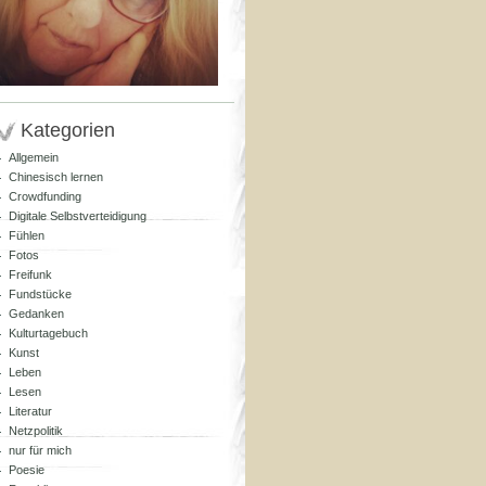
Kategorien
Allgemein
Chinesisch lernen
Crowdfunding
Digitale Selbstverteidigung
Fühlen
Fotos
Freifunk
Fundstücke
Gedanken
Kulturtagebuch
Kunst
Leben
Lesen
Literatur
Netzpolitik
nur für mich
Poesie