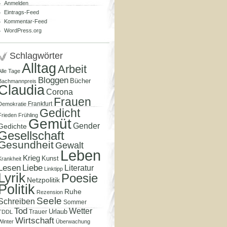
Anmelden
Eintrags-Feed
Kommentar-Feed
WordPress.org
Schlagwörter
Alltag
Arbeit
Alle Tage
Bloggen
Bücher
Bachmannpreis
Claudia
Corona
Frauen
Frankfurt
Demokratie
Gedicht
Frieden
Frühling
Gemüt
Gender
Gedichte
Gesellschaft
Gesundheit
Gewalt
Leben
Krieg
Kunst
Krankheit
Lesen
Liebe
Literatur
Linktipp
Lyrik
Poesie
Netzpolitik
Politik
Ruhe
Rezension
Seele
Schreiben
Sommer
Tod
Wetter
Urlaub
Trauer
TDDL
Wirtschaft
Winter
Überwachung