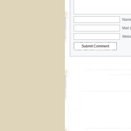
Name 
Mail 
Webs