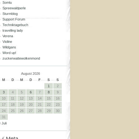
Somlu
Spreewaldperle
Sturmblog
Support Forum
Techniktagebuch
travelling lady
Verena
Violine
Wildgans
Word up!
zuckerwattewolkenmond
August 2026
M
D
M
D
F
S
S
1
2
3
4
5
6
7
8
9
10
11
12
13
14
15
16
17
18
19
20
21
22
23
24
25
26
27
28
29
30
31
« Juli
Meta