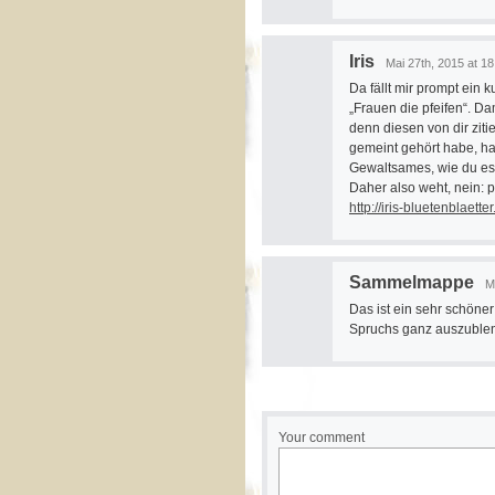
Iris
Mai 27th, 2015 at 18
Da fällt mir prompt ein 
„Frauen die pfeifen“. Da
denn diesen von dir ziti
gemeint gehört habe, ha
Gewaltsames, wie du es b
Daher also weht, nein: p
http://iris-bluetenblaett
Sammelmappe
M
Das ist ein sehr schöner
Spruchs ganz auszuble
Your comment