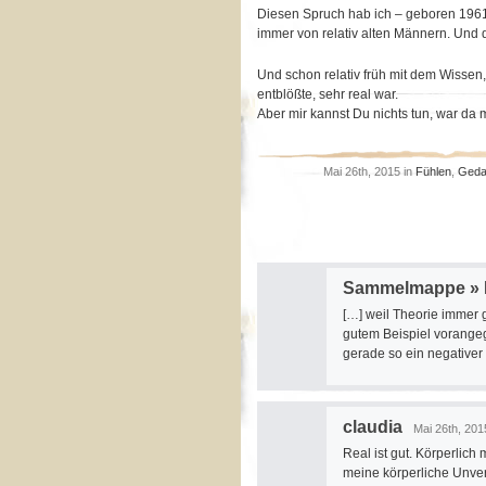
Diesen Spruch hab ich – geboren 1961 -
immer von relativ alten Männern. Und d
Und schon relativ früh mit dem Wissen,
entblößte, sehr real war.
Aber mir kannst Du nichts tun, war da 
Mai 26th, 2015 in
Fühlen
,
Geda
Sammelmappe » B
[…] weil Theorie immer 
gutem Beispiel vorangeg
gerade so ein negativer 
claudia
Mai 26th, 201
Real ist gut. Körperlich
meine körperliche Unver