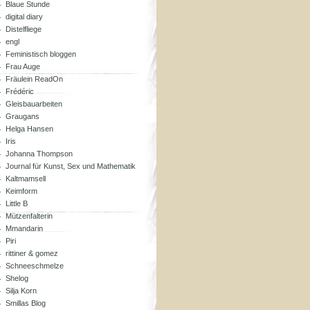
Blaue Stunde
digital diary
Distelfliege
engl
Feministisch bloggen
Frau Auge
Fräulein ReadOn
Frédéric
Gleisbauarbeiten
Graugans
Helga Hansen
Iris
Johanna Thompson
Journal für Kunst, Sex und Mathematik
Kaltmamsell
Keimform
Little B
Mützenfalterin
Mmandarin
Piri
rittiner & gomez
Schneeschmelze
Shelog
Silja Korn
Smillas Blog