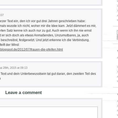
:07
kurzer Text ein, den ich vor gut drei Jahren geschrieben habe:
mals wusste ich nicht, woher mir die Idee kam. Jetzt dämmert es mir,
erten Satz kenne ich auch nur zu gut. Auch wenn ich ihn nie ernst
t er sich doch als etwas Anmaßendes, Unzumutbares, ja, auch
eschreibst, festgesetzt. Und jetzt erkenne ich die Verbindung.
feift der Wind:
er.blogspot.de/2012/07/frauen-die-pfeifen.html
ai 28th, 2015 at 09:13
 Text und dein Unterbewusstsein tat gut daran, den zweiten Teil des
n
Leave a comment