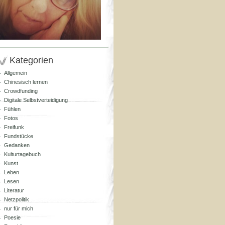
Kategorien
Allgemein
Chinesisch lernen
Crowdfunding
Digitale Selbstverteidigung
Fühlen
Fotos
Freifunk
Fundstücke
Gedanken
Kulturtagebuch
Kunst
Leben
Lesen
Literatur
Netzpolitik
nur für mich
Poesie