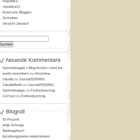
Republica
republica13
Rund ums Bloggen
Schreiben
Vorsicht Literatur!
Suchen
nach:
Neueste Kommentare
Sammelmappe » Blog Archive » And the
world remembers
zu
Hiroshima
claudia
zu
Journal20260801
ClaudiaBerlin
zu
Journal20260801
Sammelmappe
zu
Fünfundsechzig
Gerhard
zu
Fünfundsechzig
Blogroll
50 Prozent
Antje Schrupp
Badetagebuch
beziehungsweise weiterdenken