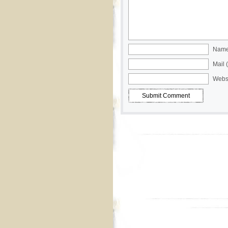
Name 
Mail 
Webs