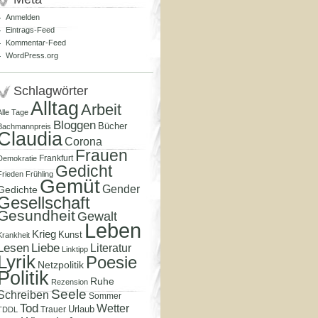
Anmelden
Eintrags-Feed
Kommentar-Feed
WordPress.org
Schlagwörter
Alltag
Arbeit
Alle Tage
Bloggen
Bücher
Bachmannpreis
Claudia
Corona
Frauen
Frankfurt
Demokratie
Gedicht
Frieden
Frühling
Gemüt
Gender
Gedichte
Gesellschaft
Gesundheit
Gewalt
Leben
Krieg
Kunst
Krankheit
Lesen
Liebe
Literatur
Linktipp
Lyrik
Poesie
Netzpolitik
Politik
Ruhe
Rezension
Seele
Schreiben
Sommer
Tod
Wetter
Urlaub
Trauer
TDDL