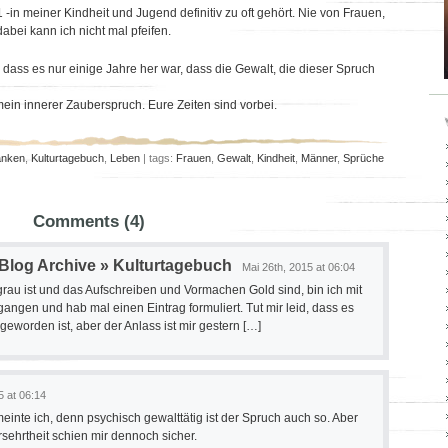
in meiner Kindheit und Jugend definitiv zu oft gehört. Nie von Frauen,
abei kann ich nicht mal pfeifen.
 dass es nur einige Jahre her war, dass die Gewalt, die dieser Spruch
mein innerer Zauberspruch. Eure Zeiten sind vorbei.
nken
,
Kulturtagebuch
,
Leben
| tags:
Frauen
,
Gewalt
,
Kindheit
,
Männer
,
Sprüche
Comments (4)
log Archive » Kulturtagebuch
Mai 26th, 2015 at 06:04
grau ist und das Aufschreiben und Vormachen Gold sind, bin ich mit
angen und hab mal einen Eintrag formuliert. Tut mir leid, dass es
geworden ist, aber der Anlass ist mir gestern […]
5 at 06:14
 meinte ich, denn psychisch gewalttätig ist der Spruch auch so. Aber
sehrtheit schien mir dennoch sicher.