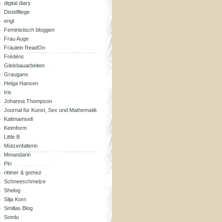
digital diary
Distelfliege
engl
Feministisch bloggen
Frau Auge
Fräulein ReadOn
Frédéric
Gleisbauarbeiten
Graugans
Helga Hansen
Iris
Johanna Thompson
Journal für Kunst, Sex und Mathematik
Kaltmamsell
Keimform
Little B
Mützenfalterin
Mmandarin
Piri
rittiner & gomez
Schneeschmelze
Shelog
Silja Korn
Smillas Blog
Somlu