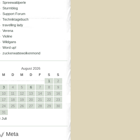
Spreewaldperle
Sturmblog
Support Forum
Techniktagebuch
travelling lady
Verena
Violine
Wildgans
Word up!
zuckerwattewolkenmond
August 2026
M
D
M
D
F
S
S
1
2
3
4
5
6
7
8
9
10
11
12
13
14
15
16
17
18
19
20
21
22
23
24
25
26
27
28
29
30
31
« Juli
Meta