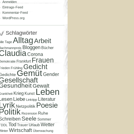
Anmelden
Eintrags-Feed
Kommentar-Feed
WordPress.org
Schlagwörter
Alltag
Arbeit
Alle Tage
Bloggen
Bücher
Bachmannpreis
Claudia
Corona
Frauen
Frankfurt
Demokratie
Gedicht
Frieden
Frühling
Gemüt
Gender
Gedichte
Gesellschaft
Gesundheit
Gewalt
Leben
Krieg
Kunst
Krankheit
Lesen
Liebe
Literatur
Linktipp
Lyrik
Poesie
Netzpolitik
Politik
Ruhe
Rezension
Seele
Schreiben
Sommer
Tod
Wetter
Urlaub
Trauer
TDDL
Wirtschaft
Winter
Überwachung