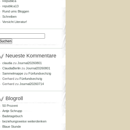
Republica
republica13
Rund ums Bloggen
Schreiben
Vorsicht Literatur!
Suchen
nach:
Neueste Kommentare
claudia
zu
Journal20260801
ClaudiaBerlin
zu
Journal20260801
Sammelmappe
zu
Fünfundsechzig
Gerhard
zu
Fünfundsechzig
Gerhard
zu
Journal20260714
Blogroll
50 Prozent
Antje Schrupp
Badetagebuch
beziehungsweise weiterdenken
Blaue Stunde