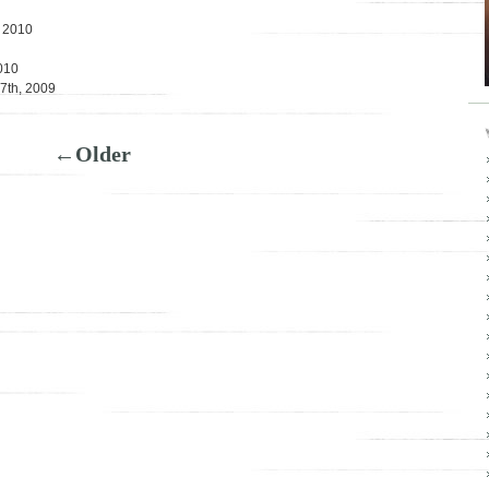
, 2010
010
7th, 2009
←Older