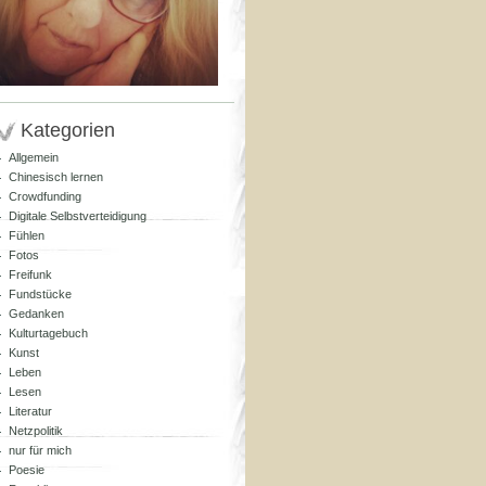
Kategorien
Allgemein
Chinesisch lernen
Crowdfunding
Digitale Selbstverteidigung
Fühlen
Fotos
Freifunk
Fundstücke
Gedanken
Kulturtagebuch
Kunst
Leben
Lesen
Literatur
Netzpolitik
nur für mich
Poesie