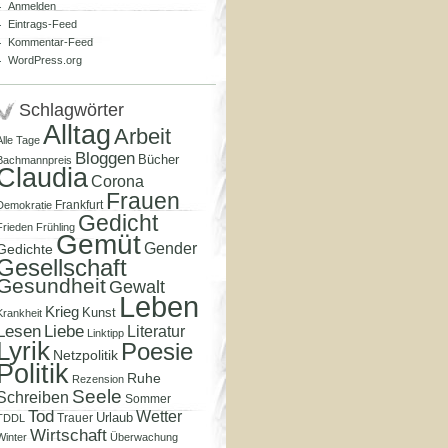
Anmelden
Eintrags-Feed
Kommentar-Feed
WordPress.org
Schlagwörter
Alltag
Arbeit
Alle Tage
Bloggen
Bücher
Bachmannpreis
Claudia
Corona
Frauen
Frankfurt
Demokratie
Gedicht
Frieden
Frühling
Gemüt
Gender
Gedichte
Gesellschaft
Gesundheit
Gewalt
Leben
Krieg
Kunst
Krankheit
Lesen
Liebe
Literatur
Linktipp
Lyrik
Poesie
Netzpolitik
Politik
Ruhe
Rezension
Seele
Schreiben
Sommer
Tod
Wetter
Urlaub
Trauer
TDDL
Wirtschaft
Winter
Überwachung