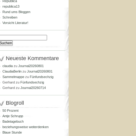
Republica
republica13
Rund ums Bloggen
Schreiben
Vorsicht Literatur!
Suchen
nach:
Neueste Kommentare
claudia
zu
Journal20260801
ClaudiaBerlin
zu
Journal20260801
Sammelmappe
zu
Fünfundsechzig
Gerhard
zu
Fünfundsechzig
Gerhard
zu
Journal20260714
Blogroll
50 Prozent
Antje Schrupp
Badetagebuch
beziehungsweise weiterdenken
Blaue Stunde