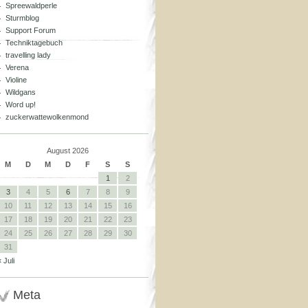
Spreewaldperle
Sturmblog
Support Forum
Techniktagebuch
travelling lady
Verena
Violine
Wildgans
Word up!
zuckerwattewolkenmond
August 2026
M
D
M
D
F
S
S
1
2
3
4
5
6
7
8
9
10
11
12
13
14
15
16
17
18
19
20
21
22
23
24
25
26
27
28
29
30
31
« Juli
Meta