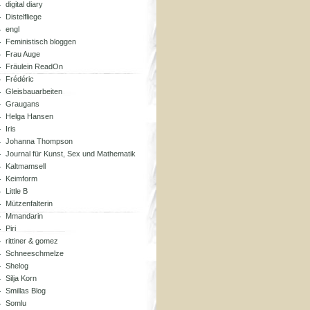
digital diary
Distelfliege
engl
Feministisch bloggen
Frau Auge
Fräulein ReadOn
Frédéric
Gleisbauarbeiten
Graugans
Helga Hansen
Iris
Johanna Thompson
Journal für Kunst, Sex und Mathematik
Kaltmamsell
Keimform
Little B
Mützenfalterin
Mmandarin
Piri
rittiner & gomez
Schneeschmelze
Shelog
Silja Korn
Smillas Blog
Somlu