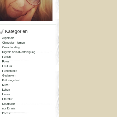
Kategorien
Allgemein
Chinesisch lernen
Crowdfunding
Digitale Selbstverteidigung
Fühlen
Fotos
Freifunk
Fundstücke
Gedanken
Kulturtagebuch
Kunst
Leben
Lesen
Literatur
Netzpolitik
nur für mich
Poesie