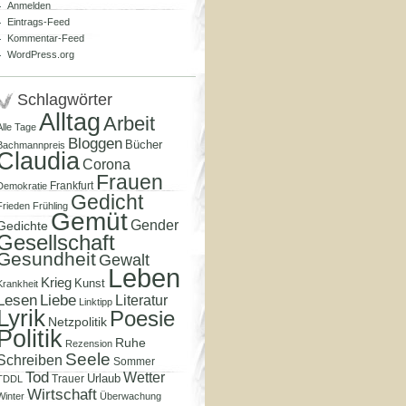
Anmelden
Eintrags-Feed
Kommentar-Feed
WordPress.org
Schlagwörter
Alltag
Arbeit
Alle Tage
Bloggen
Bücher
Bachmannpreis
Claudia
Corona
Frauen
Frankfurt
Demokratie
Gedicht
Frieden
Frühling
Gemüt
Gender
Gedichte
Gesellschaft
Gesundheit
Gewalt
Leben
Krieg
Kunst
Krankheit
Lesen
Liebe
Literatur
Linktipp
Lyrik
Poesie
Netzpolitik
Politik
Ruhe
Rezension
Seele
Schreiben
Sommer
Tod
Wetter
Urlaub
Trauer
TDDL
Wirtschaft
Winter
Überwachung