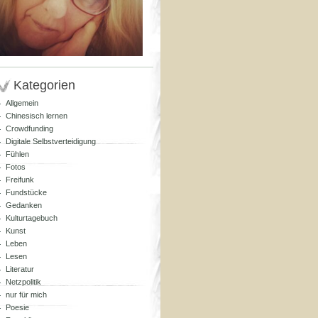
Kategorien
Allgemein
Chinesisch lernen
Crowdfunding
Digitale Selbstverteidigung
Fühlen
Fotos
Freifunk
Fundstücke
Gedanken
Kulturtagebuch
Kunst
Leben
Lesen
Literatur
Netzpolitik
nur für mich
Poesie