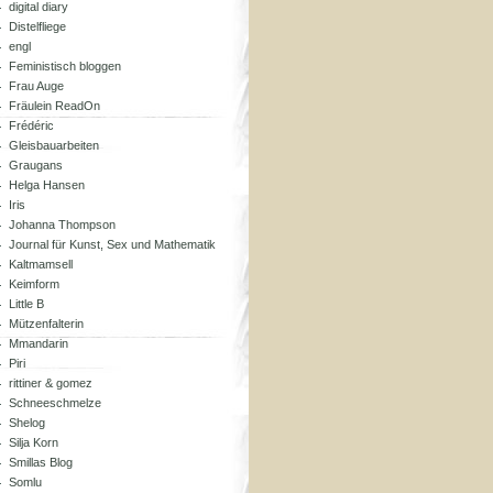
digital diary
Distelfliege
engl
Feministisch bloggen
Frau Auge
Fräulein ReadOn
Frédéric
Gleisbauarbeiten
Graugans
Helga Hansen
Iris
Johanna Thompson
Journal für Kunst, Sex und Mathematik
Kaltmamsell
Keimform
Little B
Mützenfalterin
Mmandarin
Piri
rittiner & gomez
Schneeschmelze
Shelog
Silja Korn
Smillas Blog
Somlu