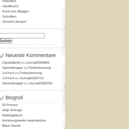
Republica
republica13
Rund ums Bloggen
Schreiben
Vorsicht Literatur!
Suchen
nach:
Neueste Kommentare
ClaudiaBerlin
zu
Journal20260801
Sammelmappe
zu
Fünfundsechzig
Gerhard
zu
Fünfundsechzig
Gerhard
zu
Journal20260714
Sammelmappe
zu
Journal20260706
Blogroll
50 Prozent
Antje Schrupp
Badetagebuch
beziehungsweise weiterdenken
Blaue Stunde