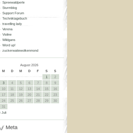
Spreewaldperle
Sturmblog
Support Forum
Techniktagebuch
travelling lady
Verena
Violine
Wildgans
Word up!
zuckerwattewolkenmond
August 2026
M
D
M
D
F
S
S
1
2
3
4
5
6
7
8
9
10
11
12
13
14
15
16
17
18
19
20
21
22
23
24
25
26
27
28
29
30
31
« Juli
Meta