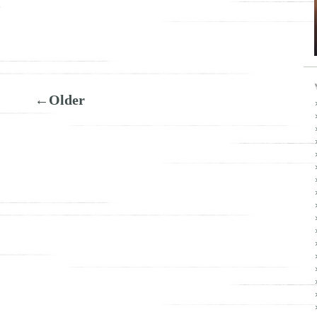
6
←Older