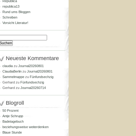
Republica
republica13
Rund ums Bloggen
Schreiben
Vorsicht Literatur!
Suchen
nach:
Neueste Kommentare
claudia
zu
Journal20260801
ClaudiaBerlin
zu
Journal20260801
Sammelmappe
zu
Fünfundsechzig
Gerhard
zu
Fünfundsechzig
Gerhard
zu
Journal20260714
Blogroll
50 Prozent
Antje Schrupp
Badetagebuch
beziehungsweise weiterdenken
Blaue Stunde