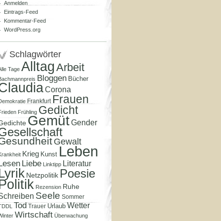
Anmelden
Eintrags-Feed
Kommentar-Feed
WordPress.org
Schlagwörter
Alltag
Arbeit
Alle Tage
Bloggen
Bücher
Bachmannpreis
Claudia
Corona
Frauen
Frankfurt
Demokratie
Gedicht
Frieden
Frühling
Gemüt
Gender
Gedichte
Gesellschaft
Gesundheit
Gewalt
Leben
Krieg
Kunst
Krankheit
Lesen
Liebe
Literatur
Linktipp
Lyrik
Poesie
Netzpolitik
Politik
Ruhe
Rezension
Seele
Schreiben
Sommer
Tod
Wetter
Urlaub
Trauer
TDDL
Wirtschaft
Winter
Überwachung