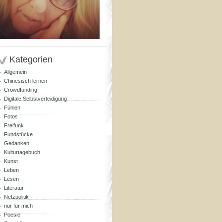
Kategorien
Allgemein
Chinesisch lernen
Crowdfunding
Digitale Selbstverteidigung
Fühlen
Fotos
Freifunk
Fundstücke
Gedanken
Kulturtagebuch
Kunst
Leben
Lesen
Literatur
Netzpolitik
nur für mich
Poesie