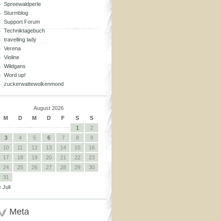
Spreewaldperle
Sturmblog
Support Forum
Techniktagebuch
travelling lady
Verena
Violine
Wildgans
Word up!
zuckerwattewolkenmond
August 2026
M
D
M
D
F
S
S
1
2
3
4
5
6
7
8
9
10
11
12
13
14
15
16
17
18
19
20
21
22
23
24
25
26
27
28
29
30
31
« Juli
Meta