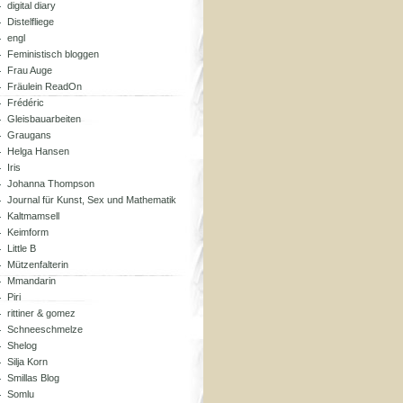
digital diary
Distelfliege
engl
Feministisch bloggen
Frau Auge
Fräulein ReadOn
Frédéric
Gleisbauarbeiten
Graugans
Helga Hansen
Iris
Johanna Thompson
Journal für Kunst, Sex und Mathematik
Kaltmamsell
Keimform
Little B
Mützenfalterin
Mmandarin
Piri
rittiner & gomez
Schneeschmelze
Shelog
Silja Korn
Smillas Blog
Somlu