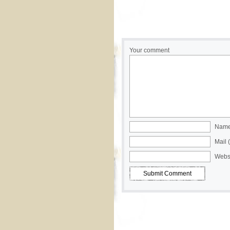
Your comment
Name 
Mail 
Webs