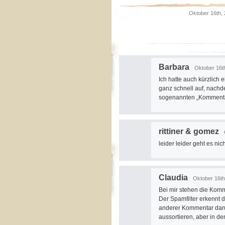
Oktober 16th, 
Barbara
Oktober 16th
Ich hatte auch kürzlich 
ganz schnell auf, nachd
sogenannten „Kommentar
rittiner & gomez
leider leider geht es nic
Claudia
Oktober 16th
Bei mir stehen die Kom
Der Spamfilter erkennt 
anderer Kommentar darun
aussortieren, aber in d