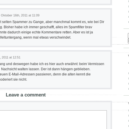
Oktober 16th, 2011 at 11:09
 Zeit selten Spammer zu Gange, aber manchmal kommt es, wie bei Dir
ig. Bisher habe ich immer geschafft, alles im Spamfilter brav
nnte dadurch einige echte Kommentare retten. Aber es ist ja
 Weltuntergang, wenn mal etwas verschwindet.
, 2011 at 12:51
rgang und deswegen habe ich es hier auch erwähnt: beim Vermissen
 Nachsicht walten lassen. Der ist dann hängen geblieben.
euen E-Mail-Adressen passieren, denn die alten kennt die
eriert sie nicht.
Leave a comment