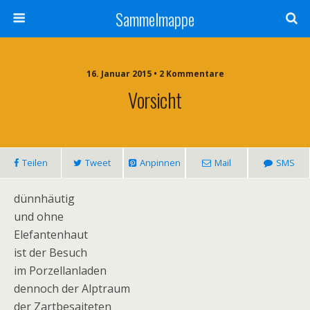
Sammelmappe
16. Januar 2015 • 2 Kommentare
Vorsicht
Teilen
Tweet
Anpinnen
Mail
SMS
dünnhäutig
und ohne
Elefantenhaut
ist der Besuch
im Porzellanladen
dennoch der Alptraum
der Zartbesaiteten