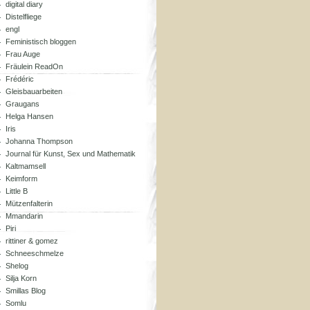
digital diary
Distelfliege
engl
Feministisch bloggen
Frau Auge
Fräulein ReadOn
Frédéric
Gleisbauarbeiten
Graugans
Helga Hansen
Iris
Johanna Thompson
Journal für Kunst, Sex und Mathematik
Kaltmamsell
Keimform
Little B
Mützenfalterin
Mmandarin
Piri
rittiner & gomez
Schneeschmelze
Shelog
Silja Korn
Smillas Blog
Somlu