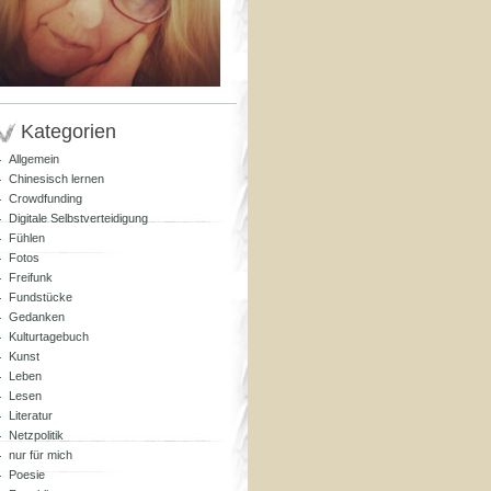
Kategorien
Allgemein
Chinesisch lernen
Crowdfunding
Digitale Selbstverteidigung
Fühlen
Fotos
Freifunk
Fundstücke
Gedanken
Kulturtagebuch
Kunst
Leben
Lesen
Literatur
Netzpolitik
nur für mich
Poesie