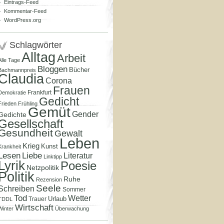
Eintrags-Feed
Kommentar-Feed
WordPress.org
Schlagwörter
Alltag
Arbeit
Alle Tage
Bloggen
Bücher
Bachmannpreis
Claudia
Corona
Frauen
Frankfurt
Demokratie
Gedicht
Frieden
Frühling
Gemüt
Gender
Gedichte
Gesellschaft
Gesundheit
Gewalt
Leben
Krieg
Kunst
Krankheit
Lesen
Liebe
Literatur
Linktipp
Lyrik
Poesie
Netzpolitik
Politik
Ruhe
Rezension
Seele
Schreiben
Sommer
Tod
Wetter
Urlaub
Trauer
TDDL
Wirtschaft
Winter
Überwachung