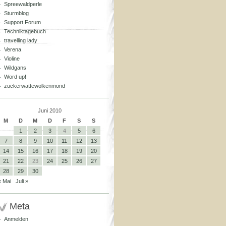
Spreewaldperle
Sturmblog
Support Forum
Techniktagebuch
travelling lady
Verena
Violine
Wildgans
Word up!
zuckerwattewolkenmond
Juni 2010
M
D
M
D
F
S
S
1
2
3
4
5
6
7
8
9
10
11
12
13
14
15
16
17
18
19
20
21
22
23
24
25
26
27
28
29
30
« Mai
Juli »
Meta
Anmelden