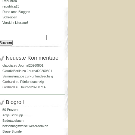
Republica
republica13
Rund ums Bloggen
Schreiben
Vorsicht Literatur!
Suchen
nach:
Neueste Kommentare
claudia
zu
Journal20260801
ClaudiaBerlin
zu
Journal20260801
Sammelmappe
zu
Fünfundsechzig
Gerhard
zu
Fünfundsechzig
Gerhard
zu
Journal20260714
Blogroll
50 Prozent
Antje Schrupp
Badetagebuch
beziehungsweise weiterdenken
Blaue Stunde