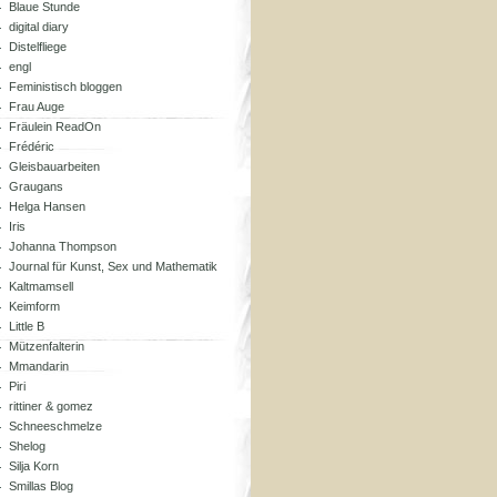
Blaue Stunde
digital diary
Distelfliege
engl
Feministisch bloggen
Frau Auge
Fräulein ReadOn
Frédéric
Gleisbauarbeiten
Graugans
Helga Hansen
Iris
Johanna Thompson
Journal für Kunst, Sex und Mathematik
Kaltmamsell
Keimform
Little B
Mützenfalterin
Mmandarin
Piri
rittiner & gomez
Schneeschmelze
Shelog
Silja Korn
Smillas Blog