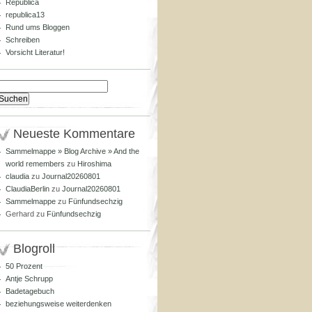
Republica
republica13
Rund ums Bloggen
Schreiben
Vorsicht Literatur!
Suchen
nach:
Neueste Kommentare
Sammelmappe » Blog Archive » And the
world remembers
zu
Hiroshima
claudia
zu
Journal20260801
ClaudiaBerlin
zu
Journal20260801
Sammelmappe
zu
Fünfundsechzig
Gerhard
zu
Fünfundsechzig
Blogroll
50 Prozent
Antje Schrupp
Badetagebuch
beziehungsweise weiterdenken