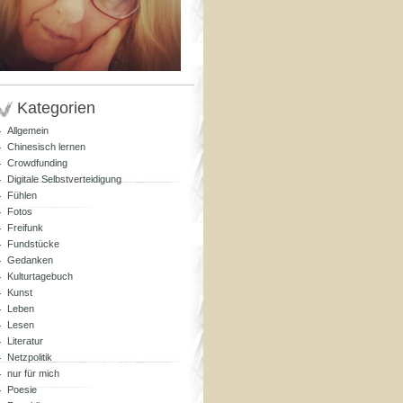
Kategorien
Allgemein
Chinesisch lernen
Crowdfunding
Digitale Selbstverteidigung
Fühlen
Fotos
Freifunk
Fundstücke
Gedanken
Kulturtagebuch
Kunst
Leben
Lesen
Literatur
Netzpolitik
nur für mich
Poesie