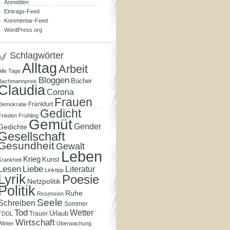
Anmelden
Eintrags-Feed
Kommentar-Feed
WordPress.org
Schlagwörter
Alltag
Arbeit
Alle Tage
Bloggen
Bücher
Bachmannpreis
Claudia
Corona
Frauen
Frankfurt
Demokratie
Gedicht
Frieden
Frühling
Gemüt
Gender
Gedichte
Gesellschaft
Gesundheit
Gewalt
Leben
Krieg
Kunst
Krankheit
Lesen
Liebe
Literatur
Linktipp
Lyrik
Poesie
Netzpolitik
Politik
Ruhe
Rezension
Seele
Schreiben
Sommer
Tod
Wetter
Urlaub
Trauer
TDDL
Wirtschaft
Winter
Überwachung