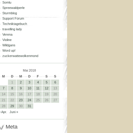
Somlu
Spreewaldperle
Sturmblog
Support Forum
Techniktagebuch
travelling lady
Verena
Violine
Wildgans
Word up!
zuckerwattewolkenmond
Mai 2018
M
D
M
D
F
S
S
1
2
3
4
5
6
7
8
9
10
11
12
13
14
15
16
17
18
19
20
21
22
23
24
25
26
27
28
29
30
31
« Apr.
Juni »
Meta