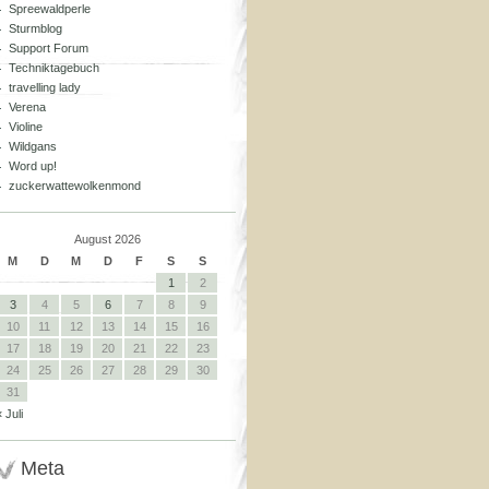
Spreewaldperle
Sturmblog
Support Forum
Techniktagebuch
travelling lady
Verena
Violine
Wildgans
Word up!
zuckerwattewolkenmond
August 2026
M
D
M
D
F
S
S
1
2
3
4
5
6
7
8
9
10
11
12
13
14
15
16
17
18
19
20
21
22
23
24
25
26
27
28
29
30
31
« Juli
Meta