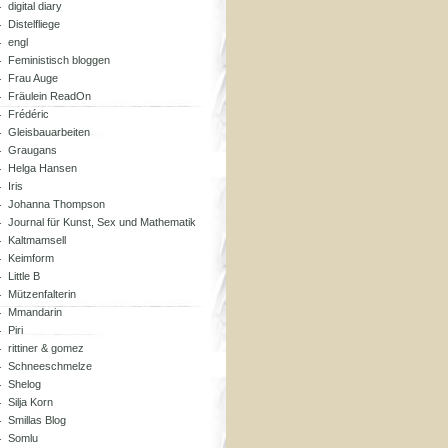
digital diary
Distelfliege
engl
Feministisch bloggen
Frau Auge
Fräulein ReadOn
Frédéric
Gleisbauarbeiten
Graugans
Helga Hansen
Iris
Johanna Thompson
Journal für Kunst, Sex und Mathematik
Kaltmamsell
Keimform
Little B
Mützenfalterin
Mmandarin
Piri
rittiner & gomez
Schneeschmelze
Shelog
Silja Korn
Smillas Blog
Somlu