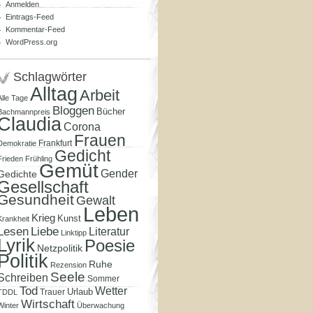
Anmelden
Eintrags-Feed
Kommentar-Feed
WordPress.org
Schlagwörter
Alltag
Arbeit
Alle Tage
Bloggen
Bücher
Bachmannpreis
Claudia
Corona
Frauen
Frankfurt
Demokratie
Gedicht
Frieden
Frühling
Gemüt
Gender
Gedichte
Gesellschaft
Gesundheit
Gewalt
Leben
Krieg
Kunst
Krankheit
Lesen
Liebe
Literatur
Linktipp
Lyrik
Poesie
Netzpolitik
Politik
Ruhe
Rezension
Seele
Schreiben
Sommer
Tod
Wetter
Urlaub
Trauer
TDDL
Wirtschaft
Winter
Überwachung