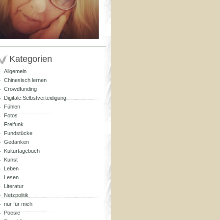
Kategorien
Allgemein
Chinesisch lernen
Crowdfunding
Digitale Selbstverteidigung
Fühlen
Fotos
Freifunk
Fundstücke
Gedanken
Kulturtagebuch
Kunst
Leben
Lesen
Literatur
Netzpolitik
nur für mich
Poesie