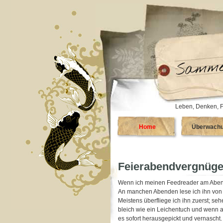
Leben, Denken, F
Home
Überwach
Feierabendvergnüg
Wenn ich meinen Feedreader am Abend ö
An manchen Abenden lese ich ihn von o
Meistens überfliege ich ihn zuerst; se
bleich wie ein Leichentuch und wenn an
es sofort herausgepickt und vernascht.