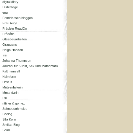
digital diary
Distelfliege
engl
Feministisch bloggen
Frau Auge
Fräulein ReadOn
Frédéric
Gleisbauarbeiten
Graugans
Helga Hansen
Iris
Johanna Thompson
Journal für Kunst, Sex und Mathematik
Kaltmamsell
Keimform
Little B
Mützenfalterin
Mmandarin
Piri
rittiner & gomez
Schneeschmelze
Shelog
Silja Korn
Smillas Blog
Somlu