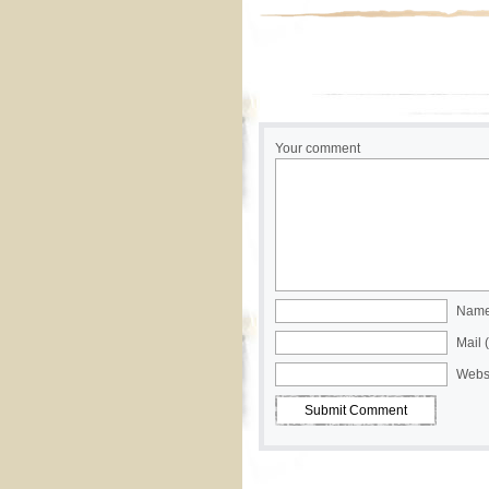
Your comment
Name 
Mail 
Webs