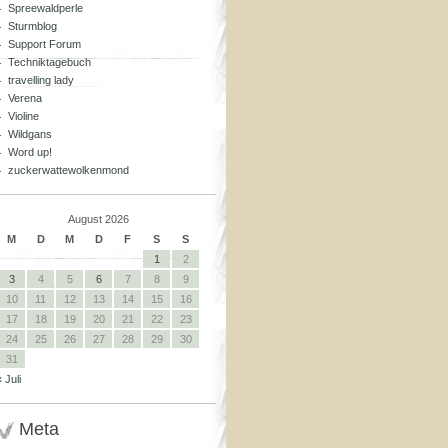
Spreewaldperle
Sturmblog
Support Forum
Techniktagebuch
travelling lady
Verena
Violine
Wildgans
Word up!
zuckerwattewolkenmond
August 2026
M
D
M
D
F
S
S
1
2
3
4
5
6
7
8
9
10
11
12
13
14
15
16
17
18
19
20
21
22
23
24
25
26
27
28
29
30
31
« Juli
Meta