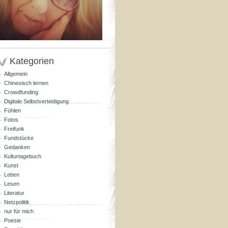
Kategorien
Allgemein
Chinesisch lernen
Crowdfunding
Digitale Selbstverteidigung
Fühlen
Fotos
Freifunk
Fundstücke
Gedanken
Kulturtagebuch
Kunst
Leben
Lesen
Literatur
Netzpolitik
nur für mich
Poesie