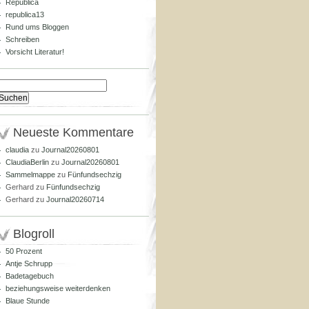
Republica
republica13
Rund ums Bloggen
Schreiben
Vorsicht Literatur!
Suchen
nach:
Neueste Kommentare
claudia
zu
Journal20260801
ClaudiaBerlin
zu
Journal20260801
Sammelmappe
zu
Fünfundsechzig
Gerhard
zu
Fünfundsechzig
Gerhard
zu
Journal20260714
Blogroll
50 Prozent
Antje Schrupp
Badetagebuch
beziehungsweise weiterdenken
Blaue Stunde