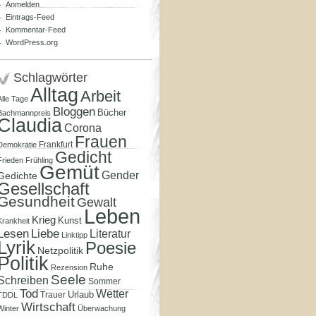
Anmelden
Eintrags-Feed
Kommentar-Feed
WordPress.org
Schlagwörter
Alltag
Arbeit
Alle Tage
Bloggen
Bücher
Bachmannpreis
Claudia
Corona
Frauen
Frankfurt
Demokratie
Gedicht
Frieden
Frühling
Gemüt
Gender
Gedichte
Gesellschaft
Gesundheit
Gewalt
Leben
Krieg
Kunst
Krankheit
Lesen
Liebe
Literatur
Linktipp
Lyrik
Poesie
Netzpolitik
Politik
Ruhe
Rezension
Seele
Schreiben
Sommer
Tod
Wetter
Urlaub
Trauer
TDDL
Wirtschaft
Winter
Überwachung