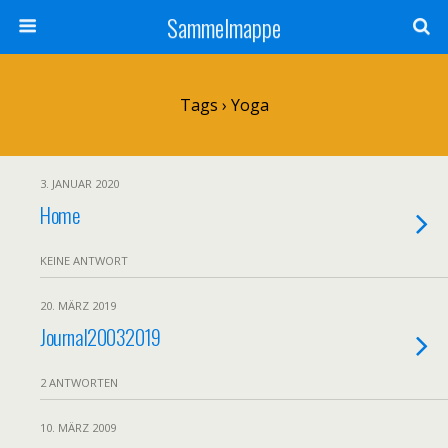
Sammelmappe
Tags › Yoga
3. JANUAR 2020
Home
KEINE ANTWORT
20. MÄRZ 2019
Journal20032019
2 ANTWORTEN
10. MÄRZ 2009