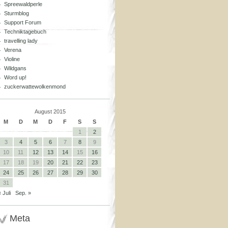
Spreewaldperle
Sturmblog
Support Forum
Techniktagebuch
travelling lady
Verena
Violine
Wildgans
Word up!
zuckerwattewolkenmond
August 2015
M
D
M
D
F
S
S
1
2
3
4
5
6
7
8
9
10
11
12
13
14
15
16
17
18
19
20
21
22
23
24
25
26
27
28
29
30
31
« Juli
Sep. »
Meta