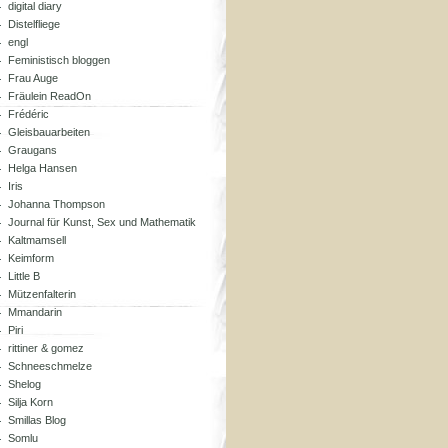
digital diary
Distelfliege
engl
Feministisch bloggen
Frau Auge
Fräulein ReadOn
Frédéric
Gleisbauarbeiten
Graugans
Helga Hansen
Iris
Johanna Thompson
Journal für Kunst, Sex und Mathematik
Kaltmamsell
Keimform
Little B
Mützenfalterin
Mmandarin
Piri
rittiner & gomez
Schneeschmelze
Shelog
Silja Korn
Smillas Blog
Somlu