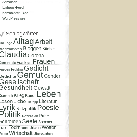
Anmelden
Eintrags-Feed
Kommentar-Feed
WordPress.org
Schlagwörter
Alltag
Arbeit
Alle Tage
Bloggen
Bücher
Bachmannpreis
Claudia
Corona
Frauen
Frankfurt
Demokratie
Gedicht
Frieden
Frühling
Gemüt
Gender
Gedichte
Gesellschaft
Gesundheit
Gewalt
Leben
Krieg
Kunst
Krankheit
Lesen
Liebe
Literatur
Linktipp
Lyrik
Poesie
Netzpolitik
Politik
Ruhe
Rezension
Seele
Schreiben
Sommer
Tod
Wetter
Urlaub
Trauer
TDDL
Wirtschaft
Winter
Überwachung