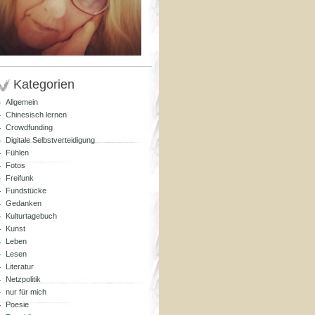
Kategorien
Allgemein
Chinesisch lernen
Crowdfunding
Digitale Selbstverteidigung
Fühlen
Fotos
Freifunk
Fundstücke
Gedanken
Kulturtagebuch
Kunst
Leben
Lesen
Literatur
Netzpolitik
nur für mich
Poesie