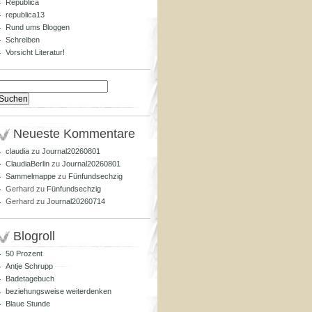
Republica
republica13
Rund ums Bloggen
Schreiben
Vorsicht Literatur!
Suchen
nach:
Neueste Kommentare
claudia
zu
Journal20260801
ClaudiaBerlin
zu
Journal20260801
Sammelmappe
zu
Fünfundsechzig
Gerhard
zu
Fünfundsechzig
Gerhard
zu
Journal20260714
Blogroll
50 Prozent
Antje Schrupp
Badetagebuch
beziehungsweise weiterdenken
Blaue Stunde