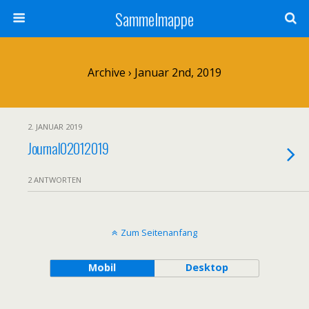
Sammelmappe
Archive › Januar 2nd, 2019
2. JANUAR 2019
Journal02012019
2 ANTWORTEN
Zum Seitenanfang
Mobil
Desktop