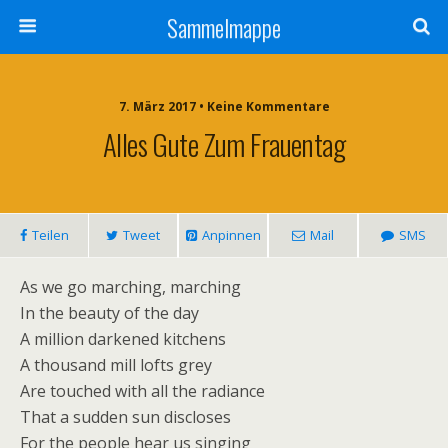
Sammelmappe
7. März 2017 • Keine Kommentare
Alles Gute Zum Frauentag
Teilen
Tweet
Anpinnen
Mail
SMS
As we go marching, marching
In the beauty of the day
A million darkened kitchens
A thousand mill lofts grey
Are touched with all the radiance
That a sudden sun discloses
For the people hear us singing