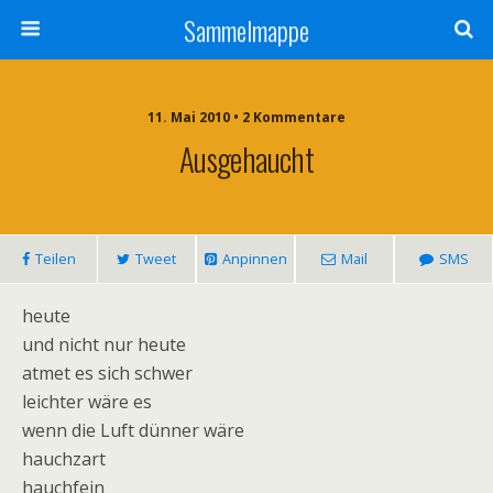
Sammelmappe
11. Mai 2010 • 2 Kommentare
Ausgehaucht
Teilen
Tweet
Anpinnen
Mail
SMS
heute
und nicht nur heute
atmet es sich schwer
leichter wäre es
wenn die Luft dünner wäre
hauchzart
hauchfein