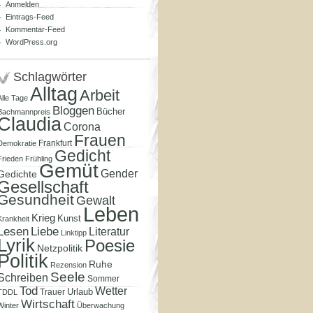
Anmelden
Eintrags-Feed
Kommentar-Feed
WordPress.org
Schlagwörter
Alltag
Arbeit
Alle Tage
Bloggen
Bücher
Bachmannpreis
Claudia
Corona
Frauen
Frankfurt
Demokratie
Gedicht
Frieden
Frühling
Gemüt
Gender
Gedichte
Gesellschaft
Gesundheit
Gewalt
Leben
Krieg
Kunst
Krankheit
Lesen
Liebe
Literatur
Linktipp
Lyrik
Poesie
Netzpolitik
Politik
Ruhe
Rezension
Seele
Schreiben
Sommer
Tod
Wetter
Urlaub
Trauer
TDDL
Wirtschaft
Winter
Überwachung