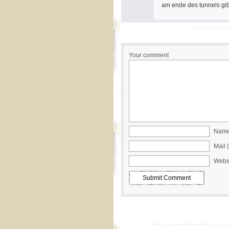
am ende des tunnels gibt
Your comment
Name 
Mail 
Webs