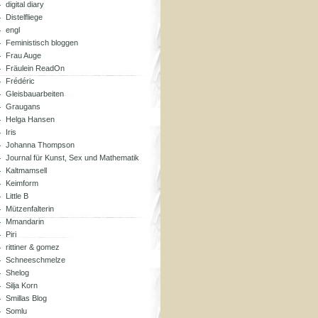
digital diary
Distelfliege
engl
Feministisch bloggen
Frau Auge
Fräulein ReadOn
Frédéric
Gleisbauarbeiten
Graugans
Helga Hansen
Iris
Johanna Thompson
Journal für Kunst, Sex und Mathematik
Kaltmamsell
Keimform
Little B
Mützenfalterin
Mmandarin
Piri
rittiner & gomez
Schneeschmelze
Shelog
Silja Korn
Smillas Blog
Somlu