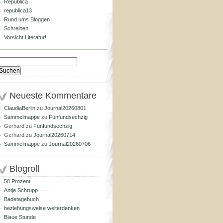
Republica
republica13
Rund ums Bloggen
Schreiben
Vorsicht Literatur!
Suchen
nach:
Neueste Kommentare
ClaudiaBerlin
zu
Journal20260801
Sammelmappe
zu
Fünfundsechzig
Gerhard
zu
Fünfundsechzig
Gerhard
zu
Journal20260714
Sammelmappe
zu
Journal20260706
Blogroll
50 Prozent
Antje Schrupp
Badetagebuch
beziehungsweise weiterdenken
Blaue Stunde