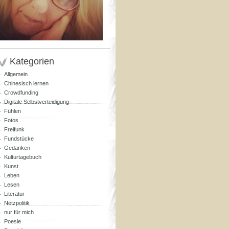
Kategorien
Allgemein
Chinesisch lernen
Crowdfunding
Digitale Selbstverteidigung
Fühlen
Fotos
Freifunk
Fundstücke
Gedanken
Kulturtagebuch
Kunst
Leben
Lesen
Literatur
Netzpolitik
nur für mich
Poesie