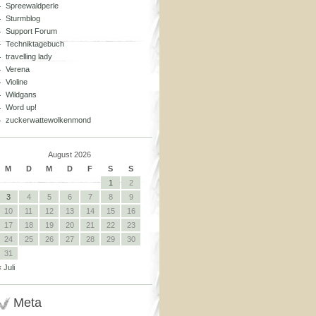
Spreewaldperle
Sturmblog
Support Forum
Techniktagebuch
travelling lady
Verena
Violine
Wildgans
Word up!
zuckerwattewolkenmond
August 2026
M
D
M
D
F
S
S
1
2
3
4
5
6
7
8
9
10
11
12
13
14
15
16
17
18
19
20
21
22
23
24
25
26
27
28
29
30
31
« Juli
Meta